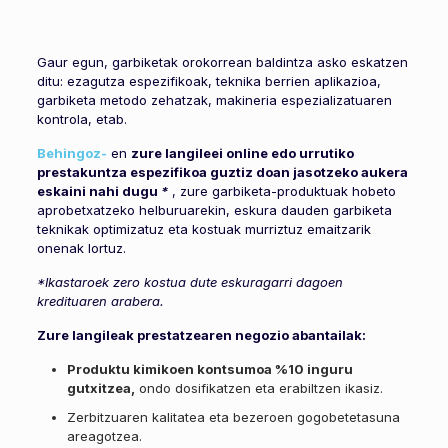
Gaur egun, garbiketak orokorrean baldintza asko eskatzen
ditu: ezagutza espezifikoak, teknika berrien aplikazioa,
garbiketa metodo zehatzak, makineria espezializatuaren
kontrola, etab.
Behingoz-
en
zure langileei online edo urrutiko
prestakuntza espezifikoa guztiz doan jasotzeko aukera
eskaini nahi dugu
*
, zure garbiketa-produktuak hobeto
aprobetxatzeko helburuarekin, eskura dauden garbiketa
teknikak optimizatuz eta kostuak murriztuz emaitzarik
onenak lortuz.
*Ikastaroek zero kostua dute eskuragarri dagoen
kredituaren arabera.
Zure langileak prestatzearen negozio abantailak:
Produktu kimikoen kontsumoa %10 inguru
gutxitzea,
ondo dosifikatzen eta erabiltzen ikasiz.
Zerbitzuaren kalitatea eta bezeroen gogobetetasuna
areagotzea.