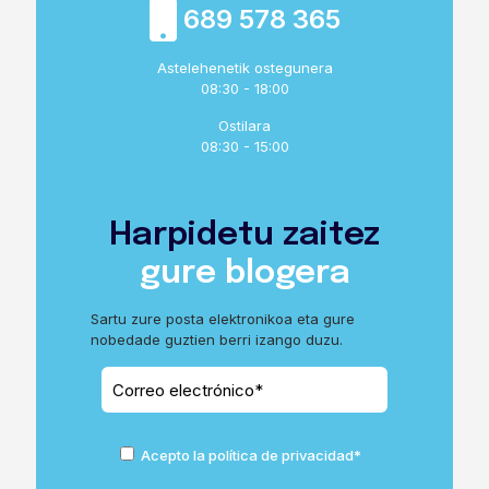
689 578 365
Astelehenetik ostegunera
08:30 - 18:00
Ostilara
08:30 - 15:00
Harpidetu zaitez
gure blogera
Sartu zure posta elektronikoa eta gure
nobedade guztien berri izango duzu.
Acepto la política de privacidad*