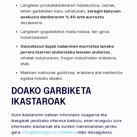
Langileen produktibitatearen hobekuntza, zeinak,
lehen garbiketen kasu zehatzean,
zeregin batzuen
exekuzio denboraren % 40 arte aurreztu
dezakeena .
Langileen gogobetetze maila hobea, lan-giroa
hobetzearekin.
Gaixotasun bajak nabarmen murriztea laneko
jarrera txarren ondoriozko lesioen ondorioz
,
oihalak estutzearen, fregon industrialen erabilera,
etab.
Makinen matxurak gutxitzea, erabilera eta mantentze
egokia hobetu delako.
DOAKO GARBIKETA
IKASTAROAK
Gure ikastaroren batean informazio osagarria eta
ikasgaiak jasotzeko interesa baduzu, esan iezaguzu zure
intereseko ikastaroak eta zurekin harremanetan jarriko
gara.
info@behingoz.es helbidera
idatz diezagukezu