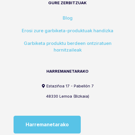
GURE ZERBITZUAK
Blog
Erosi zure garbiketa-produktuak handizka
Garbiketa produktu berdeen ontziratuen
hornitzaileak
HARREMANETARAKO
Estaziñoa 17 - Pabellón 7
48330 Lemoa (Bizkaia)
Harremanetarako