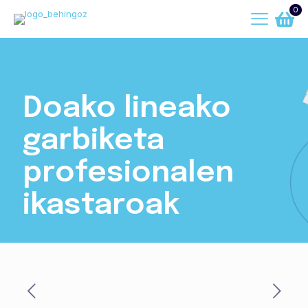
0
Doako lineako
garbiketa
profesionalen
ikastaroak