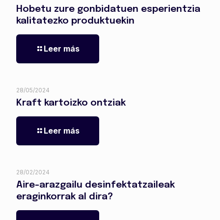
Hobetu zure gonbidatuen esperientzia
kalitatezko produktuekin
Leer más
28/05/2024
Kraft kartoizko ontziak
Leer más
28/02/2024
Aire-arazgailu desinfektatzaileak
eraginkorrak al dira?