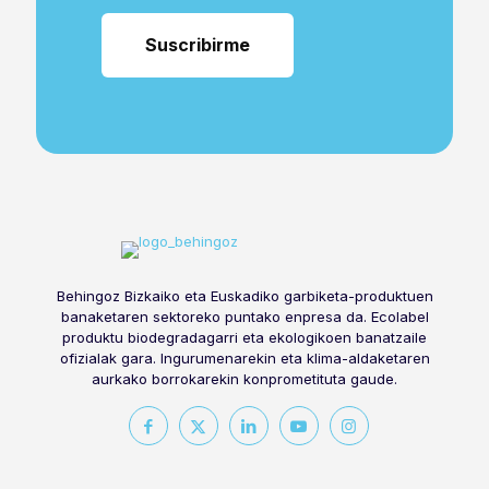
Behingoz Bizkaiko eta Euskadiko garbiketa-produktuen
banaketaren sektoreko puntako enpresa da. Ecolabel
produktu biodegradagarri eta ekologikoen banatzaile
ofizialak gara. Ingurumenarekin eta klima-aldaketaren
aurkako borrokarekin konprometituta gaude.