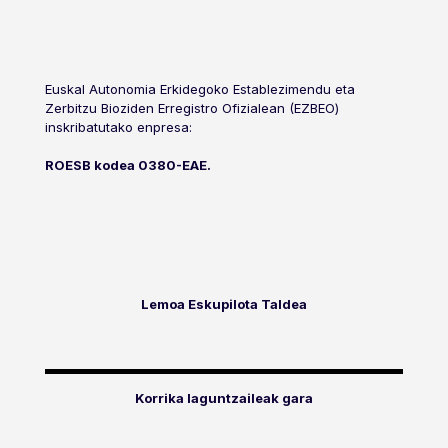
Euskal Autonomia Erkidegoko Establezimendu eta
Zerbitzu Bioziden Erregistro Ofizialean (EZBEO)
inskribatutako enpresa:
ROESB kodea 0380-EAE.
Lemoa Eskupilota Taldea
Korrika laguntzaileak gara