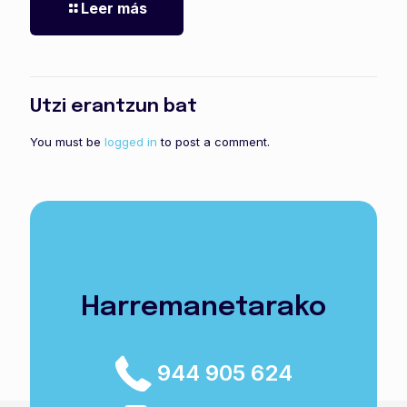
Leer más
Utzi erantzun bat
You must be
logged in
to post a comment.
Harremanetarako
944 905 624