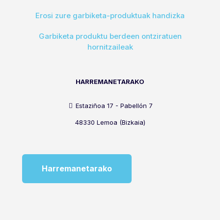
Erosi zure garbiketa-produktuak handizka
Garbiketa produktu berdeen ontziratuen
hornitzaileak
HARREMANETARAKO
Estaziñoa 17 - Pabellón 7
48330 Lemoa (Bizkaia)
Harremanetarako