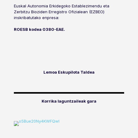
Euskal Autonomia Erkidegoko Establezimendu eta
Zerbitzu Bioziden Erregistro Ofizialean (EZBEO)
inskribatutako enpresa:
ROESB kodea 0380-EAE.
Lemoa Eskupilota Taldea
Korrika laguntzaileak gara