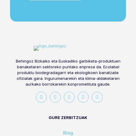
Behingoz Bizkaiko eta Euskadiko garbiketa-produktuen
banaketaren sektoreko puntako enpresa da. Ecolabel
produktu biodegradagarri eta ekologikoen banatzaile
ofizialak gara. Ingurumenarekin eta klima-aldaketaren
aurkako borrokarekin konprometituta gaude.
GURE ZERBITZUAK
Blog