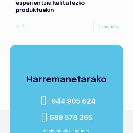
esperientzia kalitatezko
produktuekin
1
Leer más
Harremanetarako
944 905 624
689 578 365
Astelehenetik ostegunera