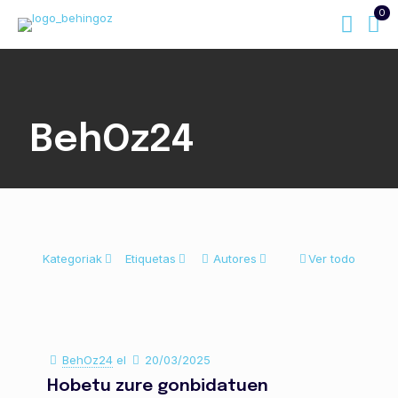
0
BehOz24
Kategoriak
Etiquetas
Autores
Ver todo
BehOz24
el
20/03/2025
Hobetu zure gonbidatuen