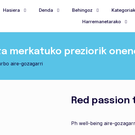
Hasiera
Denda
Behingoz
Kategoria
Harremanetarako
ta merkatuko preziorik one
urbo aire-gozagarri
Red passion 
Ph well-being aire-gozagarr