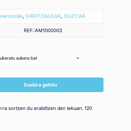
Aerosolak
,
GIROTZAILEAK
,
GUZTIAK
REF.:AM1000003
Saskira gehitu
orra sortzen du erabiltzen den lekuan. 120