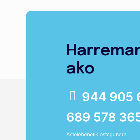
Harrema
ako
944 905 
689 578 36
Astelehenetik ostegunera