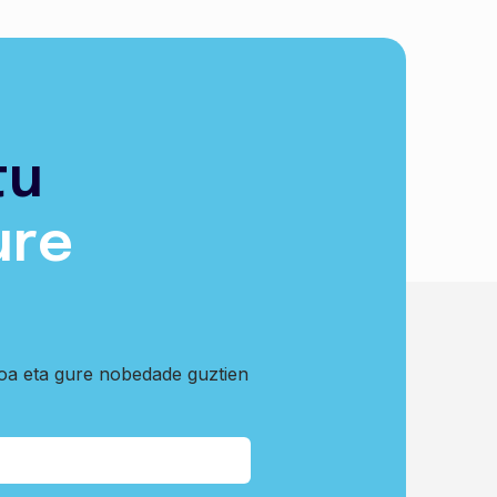
tu
ure
koa eta gure nobedade guztien