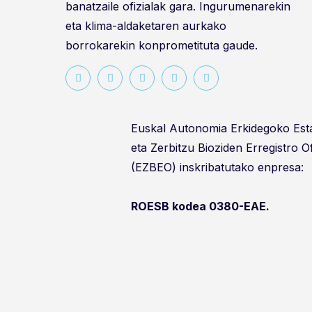
banatzaile ofizialak gara. Ingurumenarekin
eta klima-aldaketaren aurkako
borrokarekin konprometituta gaude.
Euskal Autonomia Erkidegoko Es
eta Zerbitzu Bioziden Erregistro O
(EZBEO) inskribatutako enpresa:
ROESB kodea 0380-EAE.