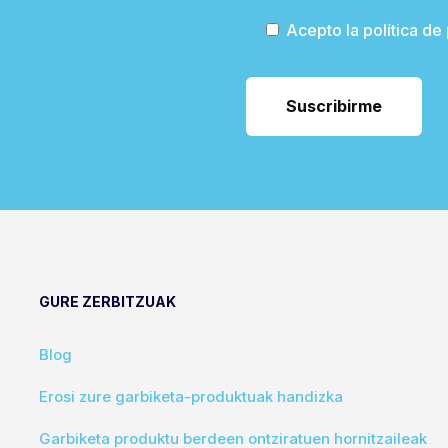
Acepto la política de
GURE ZERBITZUAK
Blog
Erosi zure garbiketa-produktuak handizka
Garbiketa produktu berdeen ontziratuen hornitzaileak