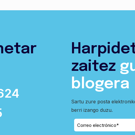
netar
Harpide
zaitez
g
blogera
624
Sartu zure posta elektroni
5
berri izango duzu.