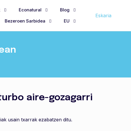
k
Econatural
Blog
Eskaria
Bezeroen Sarbidea
EU
nean
turbo aire-gozagarri
iak usain txarrak ezabatzen ditu.