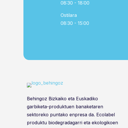
08:30 - 18:00
Ostilara
08:30 - 15:00
Behingoz Bizkaiko eta Euskadiko
garbiketa-produktuen banaketaren
sektoreko puntako enpresa da. Ecolabel
produktu biodegradagarri eta ekologikoen