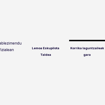
tablezimendu
Lemoa Eskupilota
Korrika laguntzaileak
fizialean
Taldea
gara