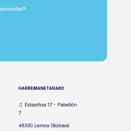
 privacidad*
HARREMANETARAKO
Estaziñoa 17 - Pabellón
7
48330 Lemoa (Bizkaia)