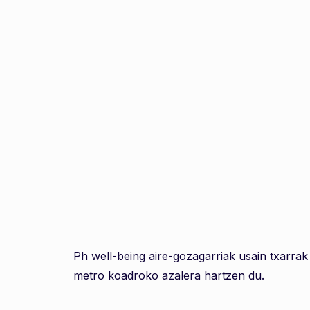
Ph well-being aire-gozagarriak usain txarrak 
metro koadroko azalera hartzen du.