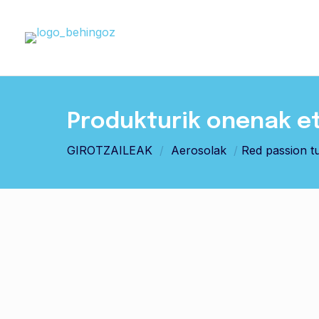
Produkturik onenak e
GIROTZAILEAK
/
Aerosolak
/
Red passion t