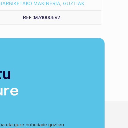
GARBIKETAKO MAKINERIA
,
GUZTIAK
REF.:MA1000692
tu
Saskira gehitu
ure
koa eta gure nobedade guztien