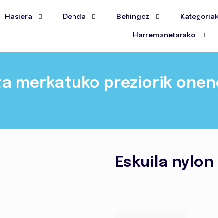
Hasiera
Denda
Behingoz
Kategoria
Harremanetarako
ta merkatuko preziorik one
Eskuila nylon