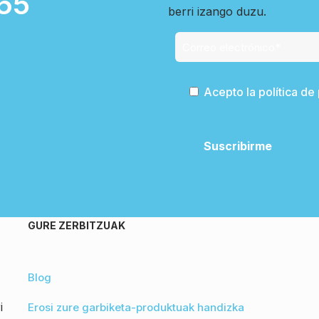
65
berri izango duzu.
Acepto la política de
GURE ZERBITZUAK
Blog
i
Erosi zure garbiketa-produktuak handizka