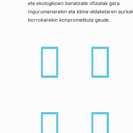
eta ekologikoen banatzaile ofizialak gara.
Ingurumenarekin eta klima-aldaketaren aurka
borrokarekin konprometituta gaude.