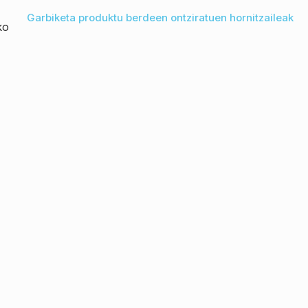
Garbiketa produktu berdeen ontziratuen hornitzaileak
ko