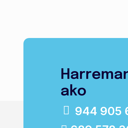
Harrema
ako
944 905 