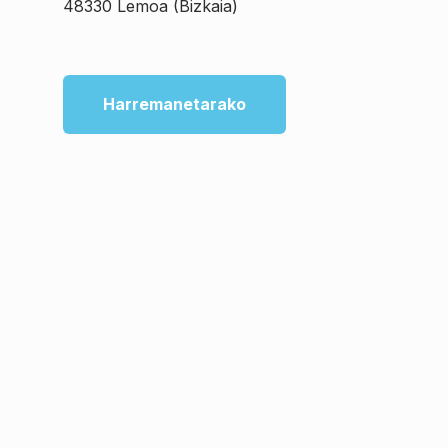
48330 Lemoa (Bizkaia)
Harremanetarako