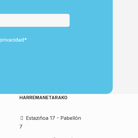
 privacidad*
HARREMANETARAKO
Estaziñoa 17 - Pabellón
7