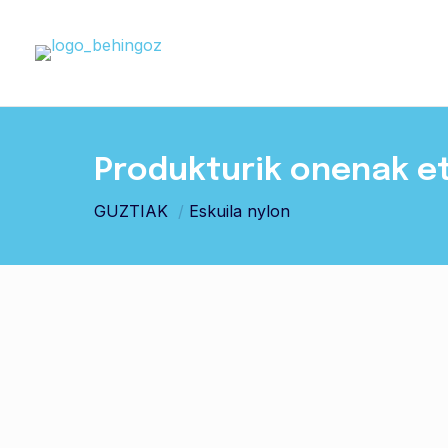
Produkturik onenak e
GUZTIAK
/
Eskuila nylon