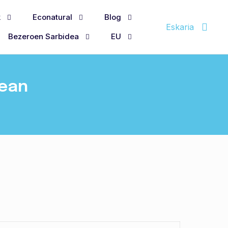
k
Econatural
Blog
Eskaria
Bezeroen Sarbidea
EU
nean