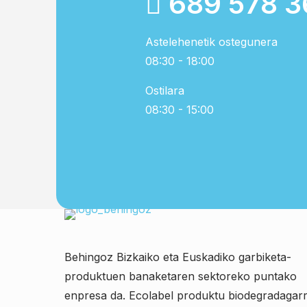
689 578 3
Astelehenetik ostegunera
08:30 - 18:00
Ostilara
08:30 - 15:00
Behingoz Bizkaiko eta Euskadiko garbiketa-
produktuen banaketaren sektoreko puntako
enpresa da. Ecolabel produktu biodegradagarr