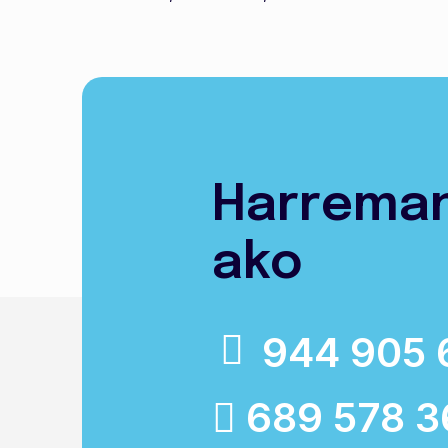
Harrema
ako
944 905 
689 578 3