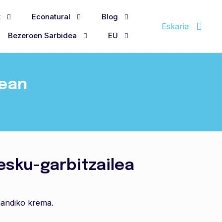
k
Econatural
Blog
Eskaria
Bezeroen Sarbidea
EU
nean
esku-garbitzailea
handiko krema.