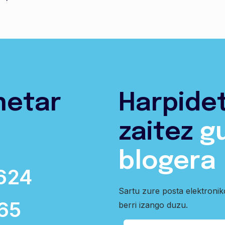
netar
Harpide
zaitez
g
blogera
624
Sartu zure posta elektroni
65
berri izango duzu.