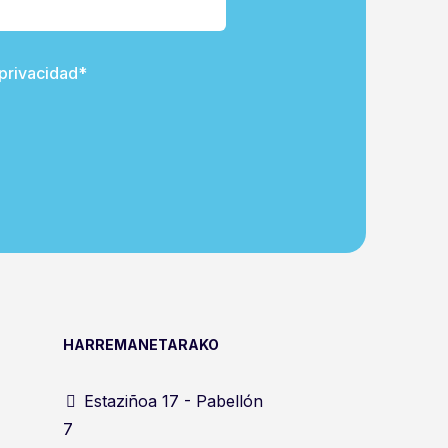
 privacidad*
HARREMANETARAKO
Estaziñoa 17 - Pabellón
7