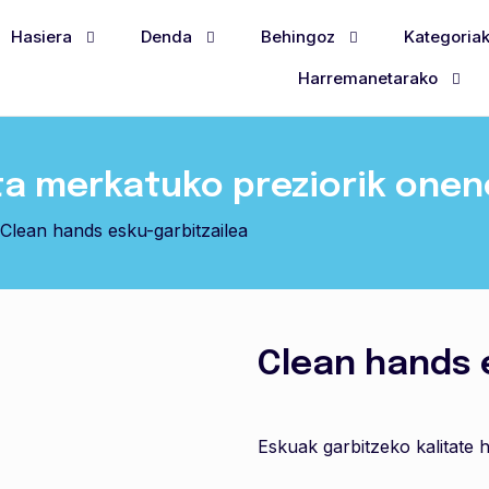
Hasiera
Denda
Behingoz
Kategoria
Harremanetarako
ta merkatuko preziorik one
Clean hands esku-garbitzailea
Clean hands 
Eskuak garbitzeko kalitate 