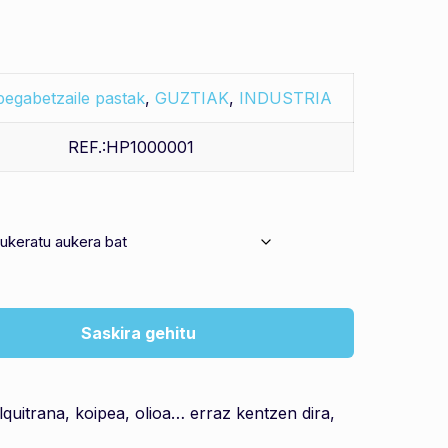
pegabetzaile pastak
,
GUZTIAK
,
INDUSTRIA
REF.:HP1000001
Saskira gehitu
lquitrana, koipea, olioa… erraz kentzen dira,