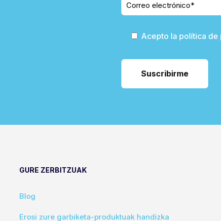
Acepto la política de
GURE ZERBITZUAK
Blog
Erosi zure garbiketa-produktuak handizka