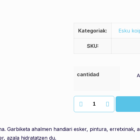
Kategoriak:
Esku koi
SKU:
cantidad
Clean
hands
esku-
garbitzailea
a. Garbiketa ahalmen handiari esker, pintura, erretxinak, a
quantity
er, azala hidratatzen du.