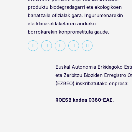
produktu biodegradagarri eta ekologikoen
banatzaile ofizialak gara. Ingurumenarekin
eta klima-aldaketaren aurkako
borrokarekin konprometituta gaude.
Euskal Autonomia Erkidegoko Es
eta Zerbitzu Bioziden Erregistro O
(EZBEO) inskribatutako enpresa:
ROESB kodea 0380-EAE.