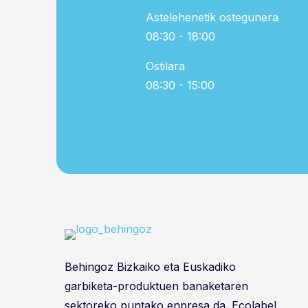
Astelehenetik ostegunera
08:30 - 18:00
Ostilara
08:30 - 15:00
Behingoz Bizkaiko eta Euskadiko
garbiketa-produktuen banaketaren
sektoreko puntako enpresa da. Ecolabel