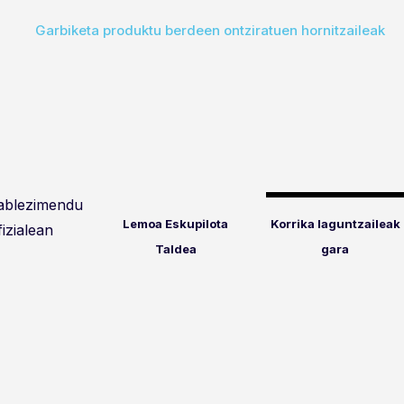
Garbiketa produktu berdeen ontziratuen hornitzaileak
tablezimendu
Lemoa Eskupilota
Korrika laguntzaileak
fizialean
Taldea
gara