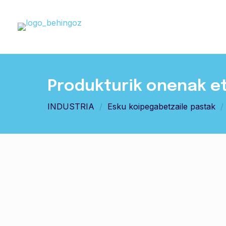
Produkturik onenak e
INDUSTRIA
/
Esku koipegabetzaile pastak
/