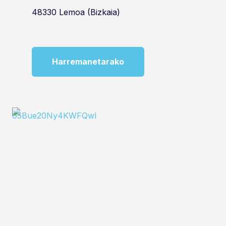
48330 Lemoa (Bizkaia)
Harremanetarako