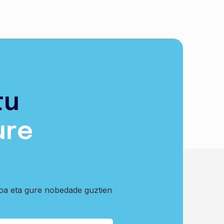
tu
ure
koa eta gure nobedade guztien