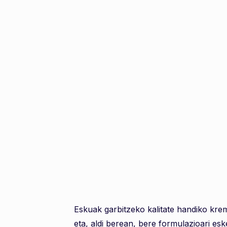
Eskuak garbitzeko kalitate handiko krem
eta, aldi berean, bere formulazioari esk