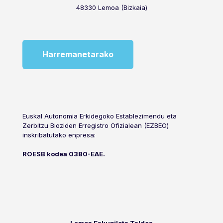
48330 Lemoa (Bizkaia)
Harremanetarako
Euskal Autonomia Erkidegoko Establezimendu eta
Zerbitzu Bioziden Erregistro Ofizialean (EZBEO)
inskribatutako enpresa:
ROESB kodea 0380-EAE.