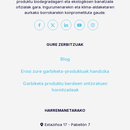
produktu biodegradagarri eta ekologikoen banatzaile
ofizialak gara. Ingurumenarekin eta klima-aldaketaren
aurkako borrokarekin konprometituta gaude.
GURE ZERBITZUAK
Blog
Erosi zure garbiketa-produktuak handizka
Garbiketa produktu berdeen ontziratuen
hornitzaileak
HARREMANETARAKO
Estaziñoa 17 - Pabellón 7