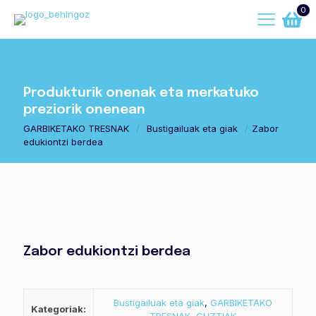
0
Produkturik onenak eta merkatuko
preziorik onenean
GARBIKETAKO TRESNAK
/
Bustigailuak eta giak
/
Zabor
edukiontzi berdea
Zabor edukiontzi berdea
Bustigailuak eta giak
,
GARBIKETAKO
Kategoriak: