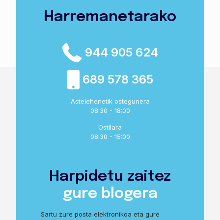
Harremanetarako
944 905 624
689 578 365
Astelehenetik ostegunera
08:30 - 18:00
Ostilara
08:30 - 15:00
Harpidetu zaitez
gure blogera
Sartu zure posta elektronikoa eta gure