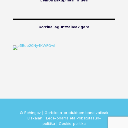
Lemoa Eskupilota Taldea
Korrika laguntzaileak gara
© Behingoz | Garbiketa-produktuen banatzaileak
Bizkaian |
Lege-oharra eta Pribatutasun-
politika
|
Cookie-politika