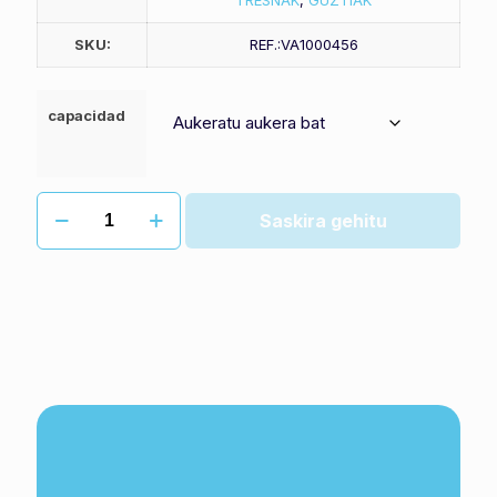
TRESNAK
,
GUZTIAK
SKU:
REF.:VA1000456
capacidad
Zabor
Saskira gehitu
edukiontzi
berdea
quantity