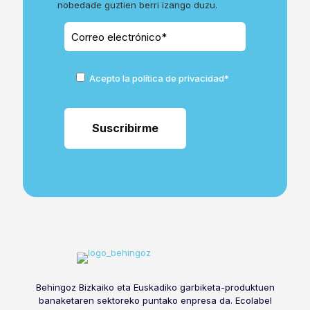
nobedade guztien berri izango duzu.
Acepto la política de privacidad*
Behingoz Bizkaiko eta Euskadiko garbiketa-produktuen
banaketaren sektoreko puntako enpresa da. Ecolabel