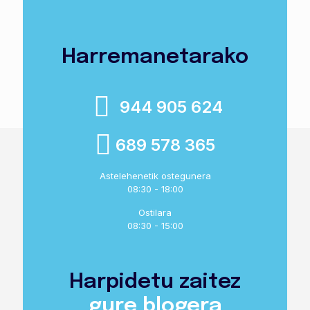
Harremanetarako
944 905 624
689 578 365
Astelehenetik ostegunera
08:30 - 18:00
Ostilara
08:30 - 15:00
Harpidetu zaitez
gure blogera