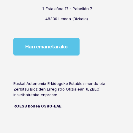
Estaziñoa 17 - Pabellón 7
48330 Lemoa (Bizkaia)
Harremanetarako
Euskal Autonomia Erkidegoko Establezimendu eta
Zerbitzu Bioziden Erregistro Ofizialean (EZBEO)
inskribatutako enpresa:
ROESB kodea 0380-EAE.