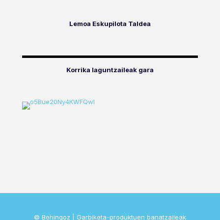
Lemoa Eskupilota Taldea
Korrika laguntzaileak gara
© Behingoz | Garbiketa-produktuen banatzaileak