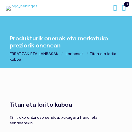
0
Produkturik onenak eta merkatuko
preziorik onenean
ERRATZAK ETA LANBASAK
/
Lanbasak
/
Titan eta lorito
kuboa
Titan eta lorito kuboa
13 litroko ontzi oso sendoa, xukagailu handi eta
sendoarekin.