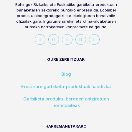
Behingoz Bizkaiko eta Euskadiko garbiketa-produktuen
banaketaren sektoreko puntako enpresa da. Ecolabel
produktu biodegradagarri eta ekologikoen banatzaile
ofizialak gara. Ingurumenarekin eta klima-aldaketaren
aurkako borrokarekin konprometituta gaude.
GURE ZERBITZUAK
Blog
Erosi zure garbiketa-produktuak handizka
Garbiketa produktu berdeen ontziratuen
hornitzaileak
HARREMANETARAKO