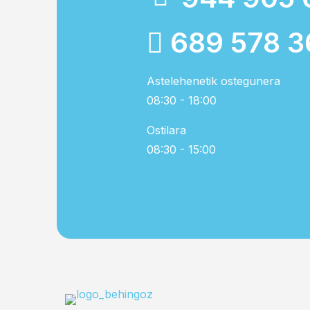
689 578 3
Astelehenetik ostegunera
08:30 - 18:00
Ostilara
08:30 - 15:00