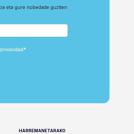
koa eta gure nobedade guztien
 privacidad*
HARREMANETARAKO