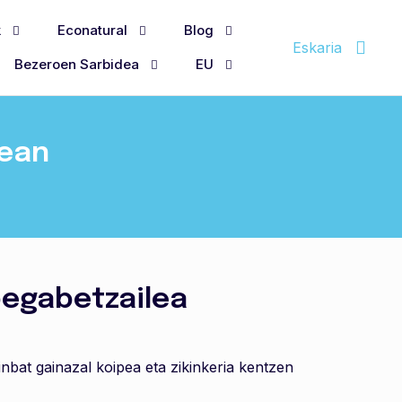
k
Econatural
Blog
Eskaria
Bezeroen Sarbidea
EU
nean
pegabetzailea
ainbat gainazal koipea eta zikinkeria kentzen