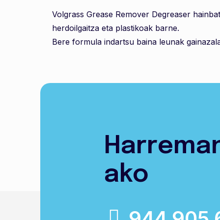
Volgrass Grease Remover Degreaser hainbat ga
herdoilgaitza eta plastikoak barne.
Bere formula indartsu baina leunak gainazalak
Harrema
ako
944 905 