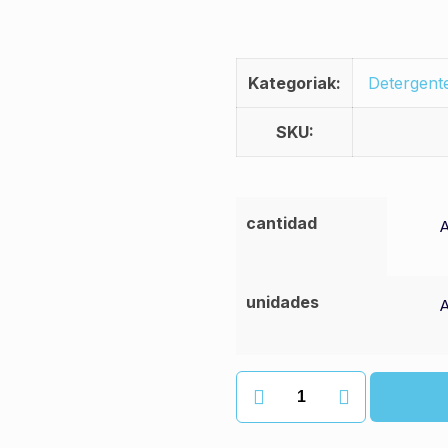
Kategoriak:
Detergent
SKU:
cantidad
unidades
Volgrass
koipegabetzailea
quantity