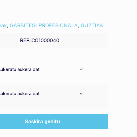
eak
,
GARBITEGI PROFESIONALA
,
GUZTIAK
REF.:CO1000040
Saskira gehitu