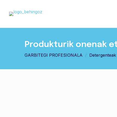
Produkturik onenak e
GARBITEGI PROFESIONALA
/
Detergenteak