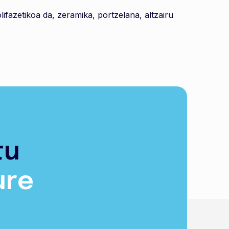
ifazetikoa da, zeramika, portzelana, altzairu
tu
ure