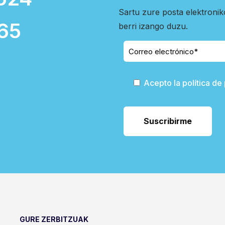
Sartu zure posta elektroni
65
berri izango duzu.
Acepto la política de
GURE ZERBITZUAK