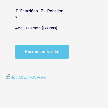
Estaziñoa 17 - Pabellón
7
48330 Lemoa (Bizkaia)
Harremanetarako