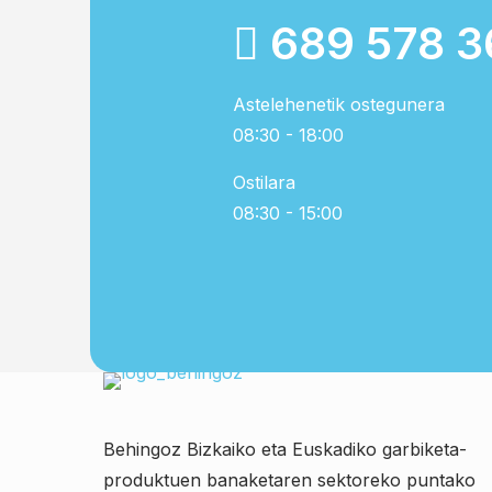
689 578 3
Astelehenetik ostegunera
08:30 - 18:00
Ostilara
08:30 - 15:00
Behingoz Bizkaiko eta Euskadiko garbiketa-
produktuen banaketaren sektoreko puntako