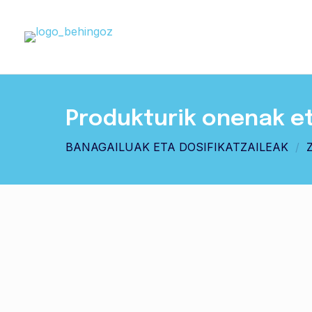
Produkturik onenak e
BANAGAILUAK ETA DOSIFIKATZAILEAK
/
Z