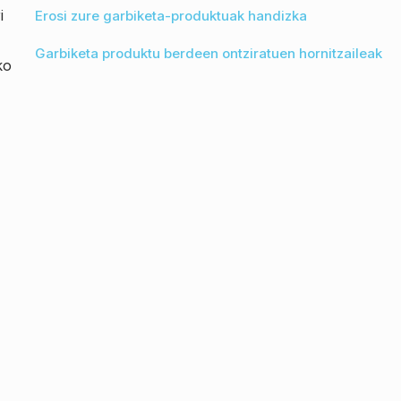
i
Erosi zure garbiketa-produktuak handizka
Garbiketa produktu berdeen ontziratuen hornitzaileak
ko