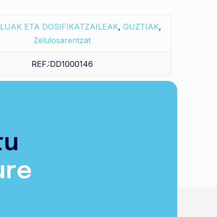
LUAK ETA DOSIFIKATZAILEAK
,
GUZTIAK
,
Zelulosarentzat
REF.:DD1000146
Saskira gehitu
tu
ure