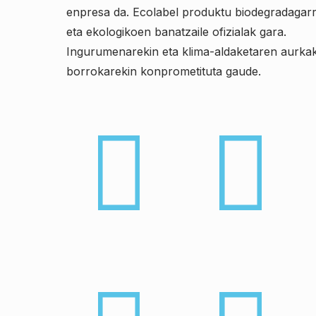
enpresa da. Ecolabel produktu biodegradagarr
eta ekologikoen banatzaile ofizialak gara.
Ingurumenarekin eta klima-aldaketaren aurka
borrokarekin konprometituta gaude.