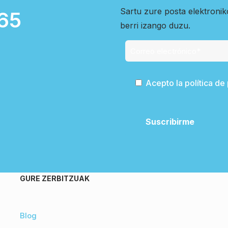
Sartu zure posta elektroni
65
berri izango duzu.
Acepto la política de
GURE ZERBITZUAK
Blog