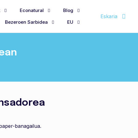
k
Econatural
Blog
Eskaria
Bezeroen Sarbidea
EU
nean
nsadorea
aper-banagailua.