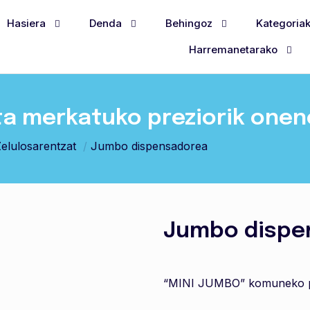
Hasiera
Denda
Behingoz
Kategoria
Harremanetarako
ta merkatuko preziorik one
elulosarentzat
/
Jumbo dispensadorea
Jumbo dispe
“MINI JUMBO” komuneko p