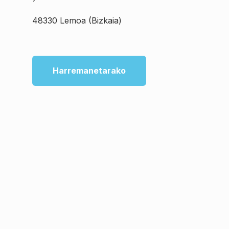
48330 Lemoa (Bizkaia)
Harremanetarako