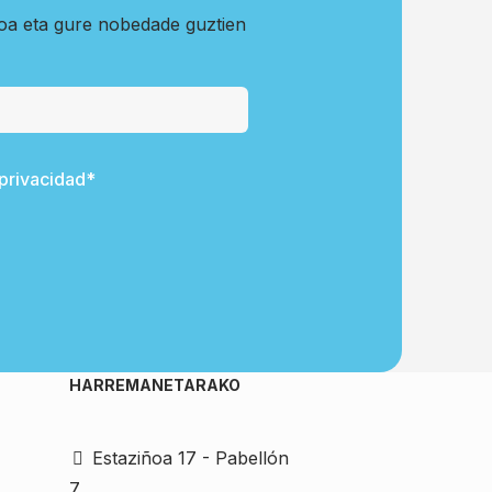
koa eta gure nobedade guztien
 privacidad*
HARREMANETARAKO
Estaziñoa 17 - Pabellón
7