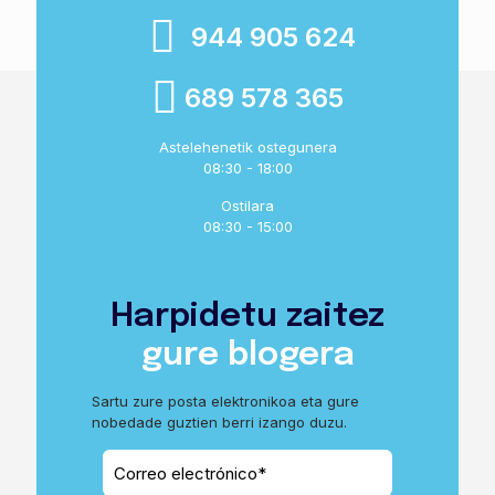
944 905 624
689 578 365
Astelehenetik ostegunera
08:30 - 18:00
Ostilara
08:30 - 15:00
Harpidetu zaitez
gure blogera
Sartu zure posta elektronikoa eta gure
nobedade guztien berri izango duzu.