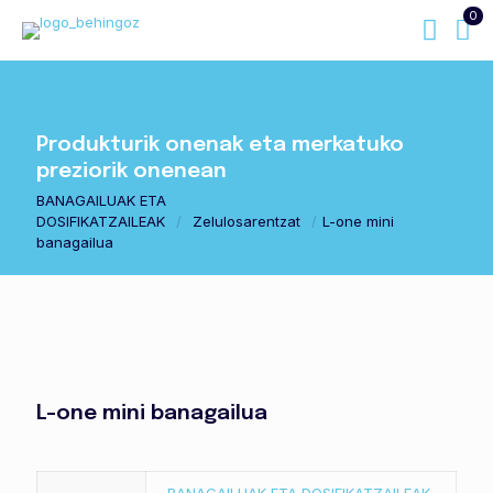
0
Produkturik onenak eta merkatuko
preziorik onenean
BANAGAILUAK ETA
DOSIFIKATZAILEAK
/
Zelulosarentzat
/
L-one mini
banagailua
L-one mini banagailua