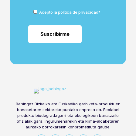
Acepto la política de privacidad*
Behingoz Bizkaiko eta Euskadiko garbiketa-produktuen
banaketaren sektoreko puntako enpresa da. Ecolabel
produktu biodegradagarri eta ekologikoen banatzaile
ofizialak gara. Ingurumenarekin eta klima-aldaketaren
aurkako borrokarekin konprometituta gaude.