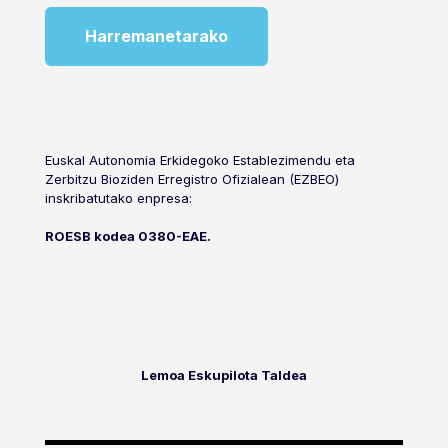
Harremanetarako
Euskal Autonomia Erkidegoko Establezimendu eta
Zerbitzu Bioziden Erregistro Ofizialean (EZBEO)
inskribatutako enpresa:
ROESB kodea 0380-EAE.
Lemoa Eskupilota Taldea