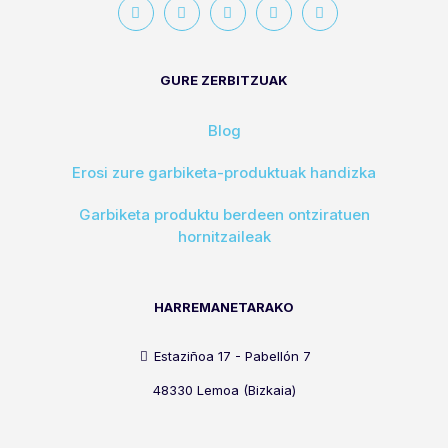
GURE ZERBITZUAK
Blog
Erosi zure garbiketa-produktuak handizka
Garbiketa produktu berdeen ontziratuen
hornitzaileak
HARREMANETARAKO
Estaziñoa 17 - Pabellón 7
48330 Lemoa (Bizkaia)