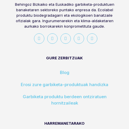
Behingoz Bizkaiko eta Euskadiko garbiketa-produktuen
banaketaren sektoreko puntako enpresa da. Ecolabel
produktu biodegradagarri eta ekologikoen banatzaile
ofizialak gara. Ingurumenarekin eta klima-aldaketaren
aurkako borrokarekin konprometituta gaude.
GURE ZERBITZUAK
Blog
Erosi zure garbiketa-produktuak handizka
Garbiketa produktu berdeen ontziratuen
hornitzaileak
HARREMANETARAKO