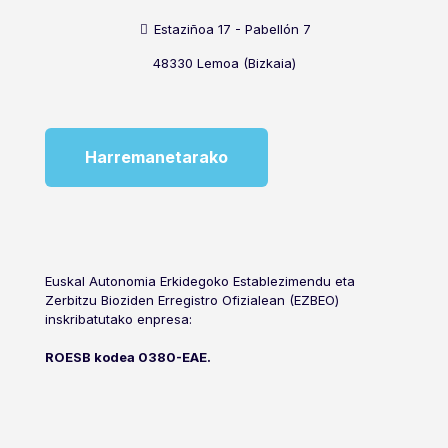
Estaziñoa 17 - Pabellón 7
48330 Lemoa (Bizkaia)
Harremanetarako
Euskal Autonomia Erkidegoko Establezimendu eta
Zerbitzu Bioziden Erregistro Ofizialean (EZBEO)
inskribatutako enpresa:
ROESB kodea 0380-EAE.