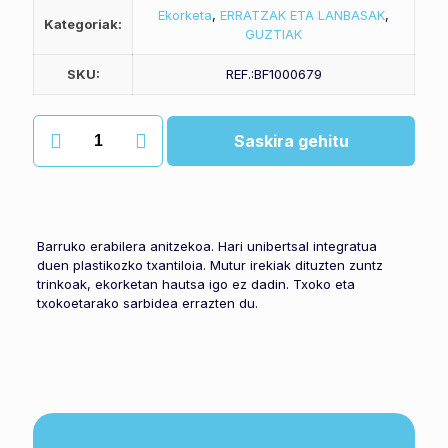
Ekorketa
,
ERRATZAK ETA LANBASAK
,
Kategoriak:
GUZTIAK
SKU:
REF.:BF1000679
Barruko
Saskira gehitu
erratza
firenza
quantity
Barruko erabilera anitzekoa. Hari unibertsal integratua
duen plastikozko txantiloia. Mutur irekiak dituzten zuntz
trinkoak, ekorketan hautsa igo ez dadin. Txoko eta
txokoetarako sarbidea errazten du.