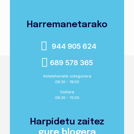
Harremanetarako
944 905 624
689 578 365
Astelehenetik ostegunera
08:30 - 18:00
Ostilara
08:30 - 15:00
Harpidetu zaitez
gure blogera