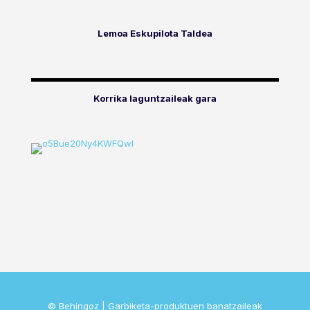
Lemoa Eskupilota Taldea
Korrika laguntzaileak gara
© Behingoz | Garbiketa-produktuen banatzaileak