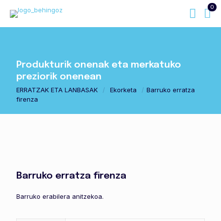
0
Produkturik onenak eta merkatuko
preziorik onenean
ERRATZAK ETA LANBASAK
/
Ekorketa
/
Barruko erratza
firenza
Barruko erratza firenza
Barruko erabilera anitzekoa.