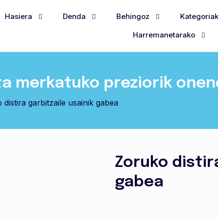
Hasiera
Denda
Behingoz
Kategoria
Harremanetarako
ta merkatuko preziorik one
distira garbitzaile usainik gabea
Zoruko distir
gabea