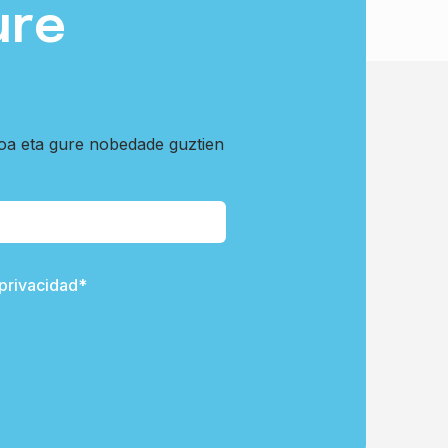
ure
koa eta gure nobedade guztien
 privacidad*