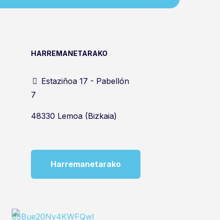
HARREMANETARAKO
Estaziñoa 17 - Pabellón
7
48330 Lemoa (Bizkaia)
Harremanetarako