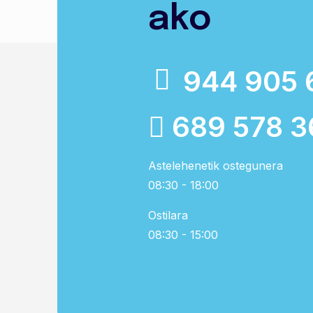
ako
944 905 
689 578 3
Astelehenetik ostegunera
08:30 - 18:00
Ostilara
08:30 - 15:00