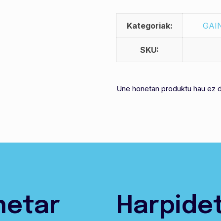
Kategoriak:
GAI
SKU:
Une honetan produktu hau ez d
netar
Harpide