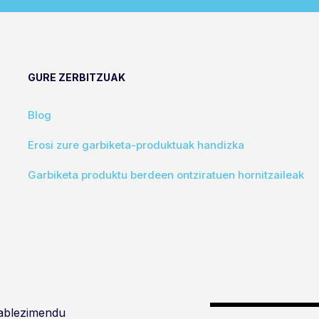
GURE ZERBITZUAK
Blog
Erosi zure garbiketa-produktuak handizka
Garbiketa produktu berdeen ontziratuen hornitzaileak
tablezimendu