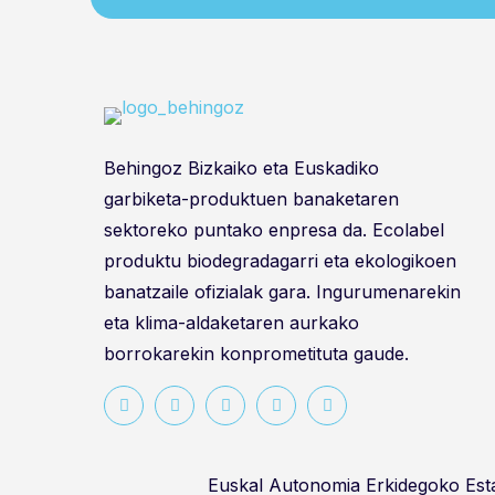
Behingoz Bizkaiko eta Euskadiko
garbiketa-produktuen banaketaren
sektoreko puntako enpresa da. Ecolabel
produktu biodegradagarri eta ekologikoen
banatzaile ofizialak gara. Ingurumenarekin
eta klima-aldaketaren aurkako
borrokarekin konprometituta gaude.
Euskal Autonomia Erkidegoko Es