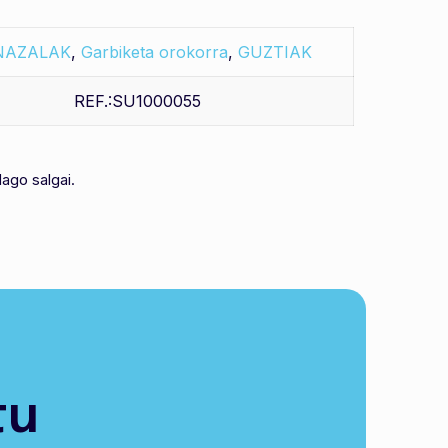
NAZALAK
,
Garbiketa orokorra
,
GUZTIAK
REF.:SU1000055
ago salgai.
tu