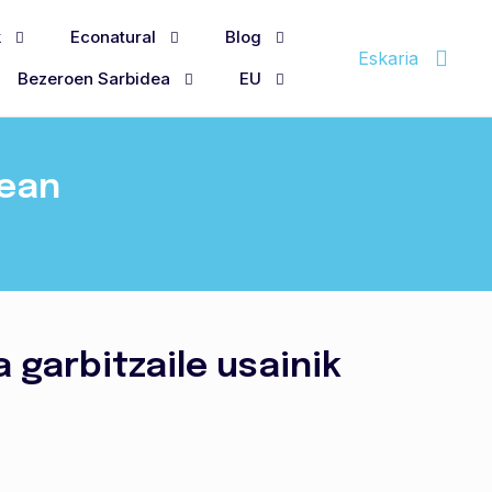
k
Econatural
Blog
Eskaria
Bezeroen Sarbidea
EU
nean
a garbitzaile usainik