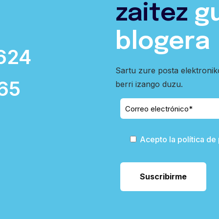
zaitez
g
blogera
624
Sartu zure posta elektroni
65
berri izango duzu.
Acepto la política de