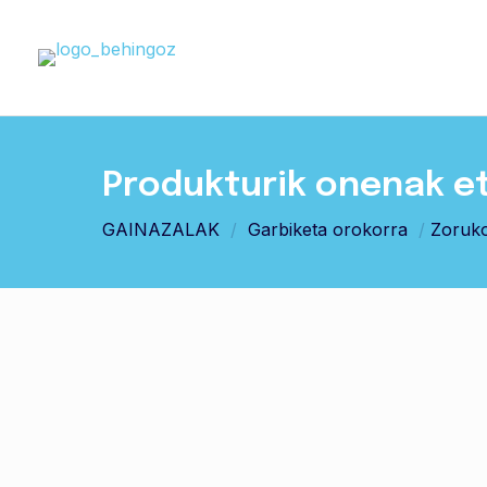
Produkturik onenak e
GAINAZALAK
/
Garbiketa orokorra
/
Zoruko 