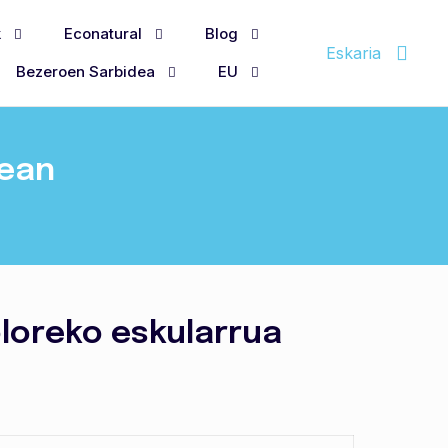
k
Econatural
Blog
Eskaria
Bezeroen Sarbidea
EU
nean
oloreko eskularrua