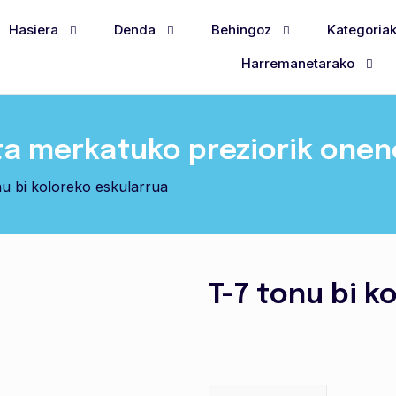
Hasiera
Denda
Behingoz
Kategoria
Harremanetarako
ta merkatuko preziorik one
nu bi koloreko eskularrua
T-7 tonu bi k