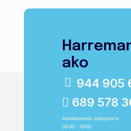
Harrema
ako
944 905 
689 578 3
Astelehenetik ostegunera
08:30 - 18:00