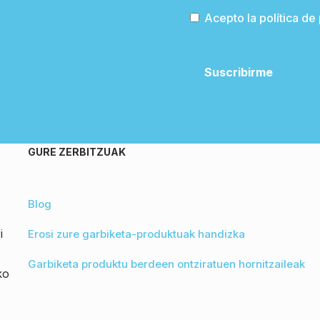
Acepto la política de
GURE ZERBITZUAK
Blog
i
Erosi zure garbiketa-produktuak handizka
Garbiketa produktu berdeen ontziratuen hornitzaileak
ko