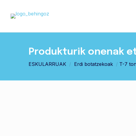
Produkturik onenak e
ESKULARRUAK
/
Erdi botatzekoak
/
T-7 to