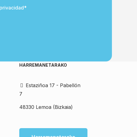
 privacidad*
HARREMANETARAKO
Estaziñoa 17 - Pabellón
7
48330 Lemoa (Bizkaia)