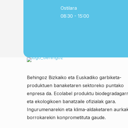
Ostilara
08:30 - 15:00
Behingoz Bizkaiko eta Euskadiko garbiketa-
produktuen banaketaren sektoreko puntako
enpresa da. Ecolabel produktu biodegradagarr
eta ekologikoen banatzaile ofizialak gara.
Ingurumenarekin eta klima-aldaketaren aurka
borrokarekin konprometituta gaude.