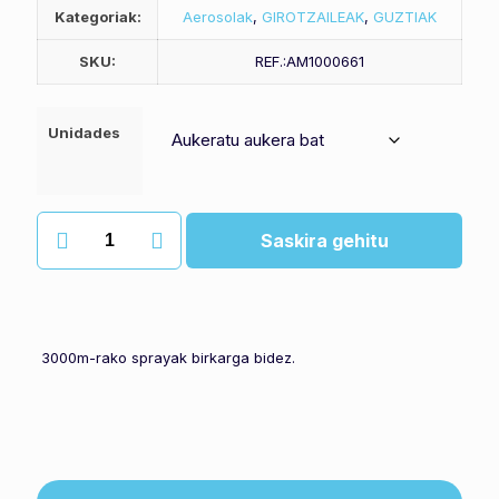
Kategoriak:
Aerosolak
,
GIROTZAILEAK
,
GUZTIAK
SKU:
REF.:AM1000661
Unidades
Karga
Saskira gehitu
airoma
citrus
quantity
3000m-rako sprayak birkarga bidez.