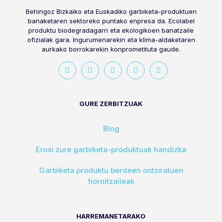
Behingoz Bizkaiko eta Euskadiko garbiketa-produktuen
banaketaren sektoreko puntako enpresa da. Ecolabel
produktu biodegradagarri eta ekologikoen banatzaile
ofizialak gara. Ingurumenarekin eta klima-aldaketaren
aurkako borrokarekin konprometituta gaude.
GURE ZERBITZUAK
Blog
Erosi zure garbiketa-produktuak handizka
Garbiketa produktu berdeen ontziratuen
hornitzaileak
HARREMANETARAKO