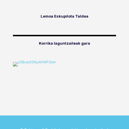
Lemoa Eskupilota Taldea
Korrika laguntzaileak gara