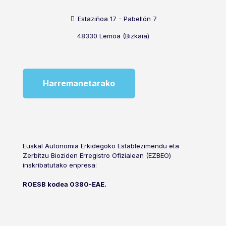
Estaziñoa 17 - Pabellón 7
48330 Lemoa (Bizkaia)
Harremanetarako
Euskal Autonomia Erkidegoko Establezimendu eta
Zerbitzu Bioziden Erregistro Ofizialean (EZBEO)
inskribatutako enpresa:
ROESB kodea 0380-EAE.