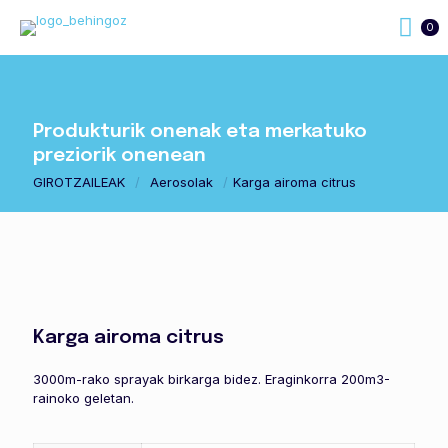
0
Produkturik onenak eta merkatuko
preziorik onenean
GIROTZAILEAK
/
Aerosolak
/
Karga airoma citrus
Karga airoma citrus
3000m-rako sprayak birkarga bidez. Eraginkorra 200m3-
rainoko geletan.