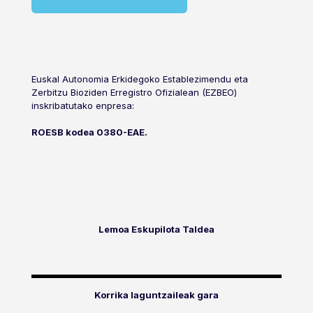
Euskal Autonomia Erkidegoko Establezimendu eta
Zerbitzu Bioziden Erregistro Ofizialean (EZBEO)
inskribatutako enpresa:
ROESB kodea 0380-EAE.
Lemoa Eskupilota Taldea
Korrika laguntzaileak gara