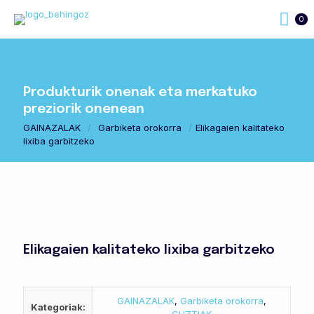
0
Produkturik onenak eta merkatuko
preziorik onenean
GAINAZALAK
/
Garbiketa orokorra
/
Elikagaien kalitateko
lixiba garbitzeko
Elikagaien kalitateko lixiba garbitzeko
GAINAZALAK
,
Garbiketa orokorra
,
Kategoriak: