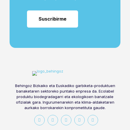
Behingoz Bizkaiko eta Euskadiko garbiketa-produktuen
banaketaren sektoreko puntako enpresa da. Ecolabel
produktu biodegradagarri eta ekologikoen banatzaile
ofizialak gara. Ingurumenarekin eta klima-aldaketaren
aurkako borrokarekin konprometituta gaude.