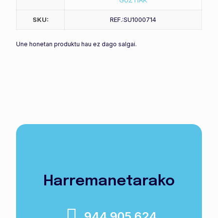
GUZTIAK
SKU:
REF.:SU1000714
Une honetan produktu hau ez dago salgai.
Harremanetarako
944 905 624