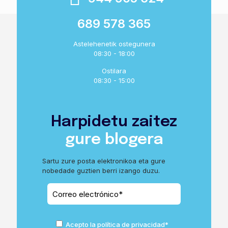
689 578 365
Astelehenetik ostegunera
08:30 - 18:00
Ostilara
08:30 - 15:00
Harpidetu zaitez
gure blogera
Sartu zure posta elektronikoa eta gure
nobedade guztien berri izango duzu.
Acepto la política de privacidad*