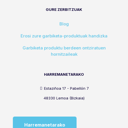
GURE ZERBITZUAK
Blog
Erosi zure garbiketa-produktuak handizka
Garbiketa produktu berdeen ontziratuen
hornitzaileak
HARREMANETARAKO
Estaziñoa 17 - Pabellón 7
48330 Lemoa (Bizkaia)
Harremanetarako