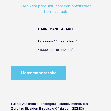
Garbiketa produktu berdeen ontziratuen
hornitzaileak
HARREMANETARAKO
Estaziñoa 17 - Pabellón 7
48330 Lemoa (Bizkaia)
Harremanetarako
Euskal Autonomia Erkidegoko Establezimendu eta
Zerbitzu Bioziden Erregistro Ofizialean (EZBEO)