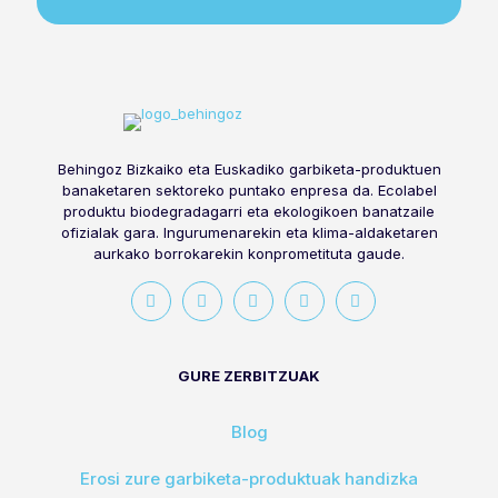
Behingoz Bizkaiko eta Euskadiko garbiketa-produktuen
banaketaren sektoreko puntako enpresa da. Ecolabel
produktu biodegradagarri eta ekologikoen banatzaile
ofizialak gara. Ingurumenarekin eta klima-aldaketaren
aurkako borrokarekin konprometituta gaude.
GURE ZERBITZUAK
Blog
Erosi zure garbiketa-produktuak handizka