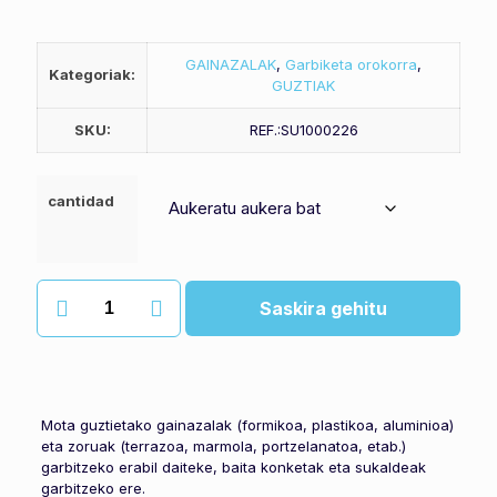
GAINAZALAK
,
Garbiketa orokorra
,
Kategoriak:
GUZTIAK
SKU:
REF.:SU1000226
cantidad
Erabilera
Saskira gehitu
anitzeko
garbitzaile
lurrintsua
Demón
Marino
quantity
Mota guztietako gainazalak (formikoa, plastikoa, aluminioa)
eta zoruak (terrazoa, marmola, portzelanatoa, etab.)
garbitzeko erabil daiteke, baita konketak eta sukaldeak
garbitzeko ere.