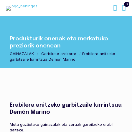
0
Produkturik onenak eta merkatuko
preziorik onenean
GAINAZALAK
/
Garbiketa orokorra
/
Erabilera anitzeko
garbitzaile lurrintsua Demón Marino
Erabilera anitzeko garbitzaile lurrintsua
Demón Marino
Mota guztietako gainazalak eta zoruak garbitzeko erabil
daiteke.