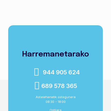
Harremanetarako
944 905 624
689 578 365
Astelehenetik ostegunera
08:30 - 18:00
Ostilara