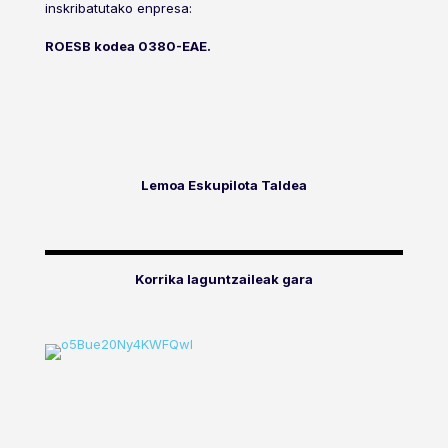
inskribatutako enpresa:
ROESB kodea 0380-EAE.
Lemoa Eskupilota Taldea
Korrika laguntzaileak gara