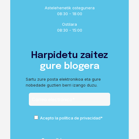
Astelehenetik ostegunera
08:30 - 18:00
Ostilara
08:30 - 15:00
Harpidetu zaitez
gure blogera
Sartu zure posta elektronikoa eta gure
nobedade guztien berri izango duzu.
Acepto la política de privacidad*