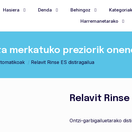
Hasiera
Denda
Behingoz
Kategoria
Harremanetarako
ta merkatuko preziorik one
utomatikoak
/
Relavit Rinse ES distiragailua
Relavit Rinse
Ontzi-garbigailuetarako disti