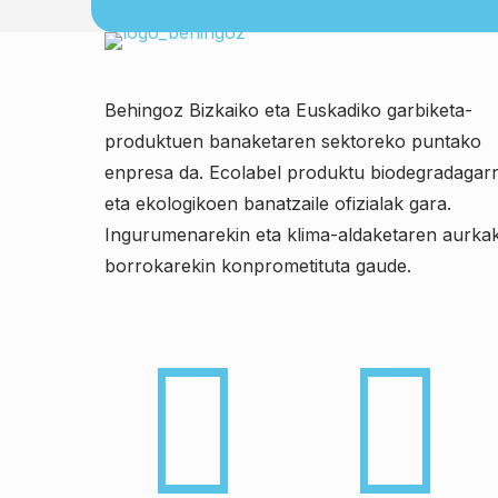
Behingoz Bizkaiko eta Euskadiko garbiketa-
produktuen banaketaren sektoreko puntako
enpresa da. Ecolabel produktu biodegradagarr
eta ekologikoen banatzaile ofizialak gara.
Ingurumenarekin eta klima-aldaketaren aurka
borrokarekin konprometituta gaude.