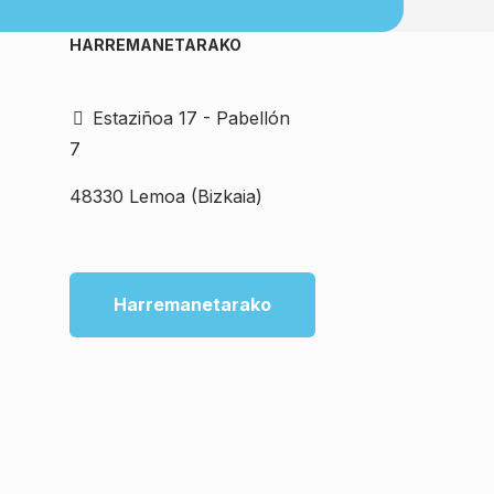
HARREMANETARAKO
Estaziñoa 17 - Pabellón
7
48330 Lemoa (Bizkaia)
Harremanetarako