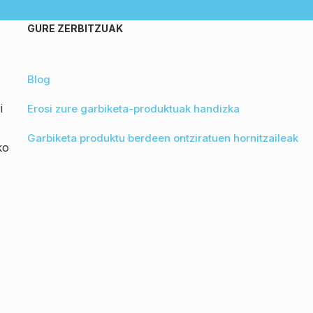
GURE ZERBITZUAK
Blog
i
Erosi zure garbiketa-produktuak handizka
Garbiketa produktu berdeen ontziratuen hornitzaileak
ko