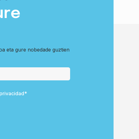
ure
koa eta gure nobedade guztien
 privacidad*