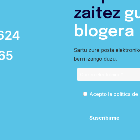
zaitez
g
blogera
624
Sartu zure posta elektroni
65
berri izango duzu.
Acepto la política de