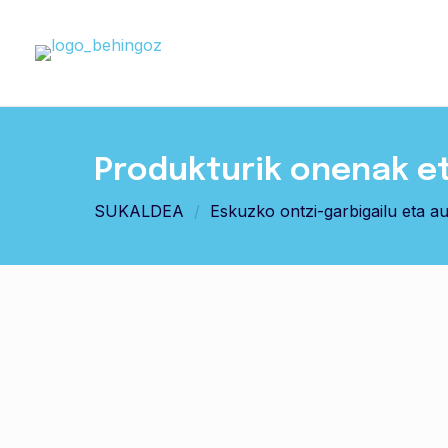
Produkturik onenak e
SUKALDEA
/
Eskuzko ontzi-garbigailu eta a