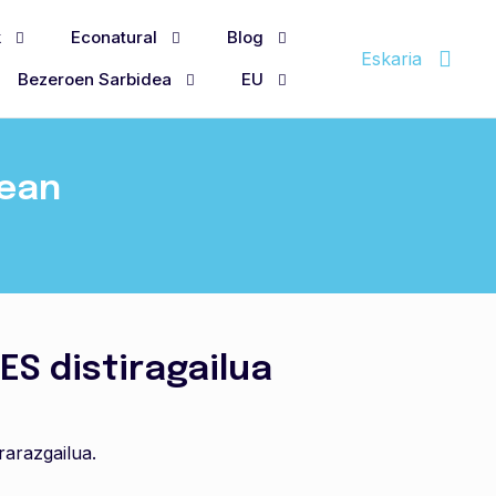
k
Econatural
Blog
Eskaria
Bezeroen Sarbidea
EU
nean
 ES distiragailua
rarazgailua.