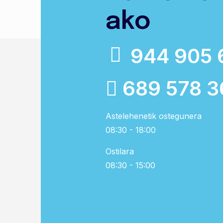
ako
944 905 
689 578 3
Astelehenetik ostegunera
08:30 - 18:00
Ostilara
08:30 - 15:00