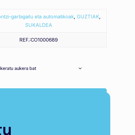
ntzi-garbigailu eta automatikoak
,
GUZTIAK
,
SUKALDEA
REF.:CO1000689
Saskira gehitu
u belorik.
tu