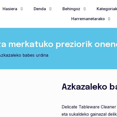
Hasiera
Denda
Behingoz
Kategoria
Harremanetarako
ta merkatuko preziorik one
Azkazaleko babes urdina
Azkazaleko b
Delicate Tableware Cleaner
eta sukaldeko gainazal deli