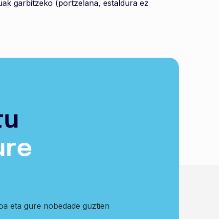
uak garbitzeko (portzelana, estaldura ez
tu
ure
koa eta gure nobedade guztien