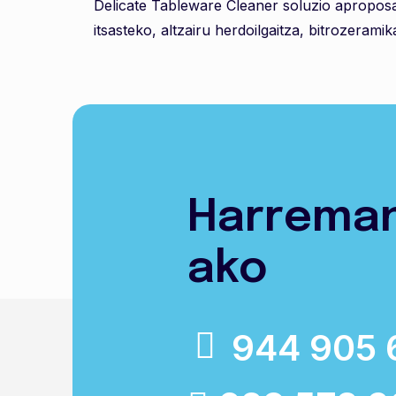
Delicate Tableware Cleaner soluzio aproposa 
itsasteko, altzairu herdoilgaitza, bitrozerami
Harrema
ako
944 905 