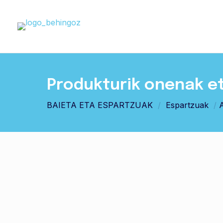
Produkturik onenak e
BAIETA ETA ESPARTZUAK
/
Espartzuak
/