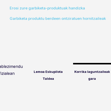
Erosi zure garbiketa-produktuak handizka
Garbiketa produktu berdeen ontziratuen hornitzaileak
tablezimendu
Lemoa Eskupilota
Korrika laguntzaileak
fizialean
Taldea
gara