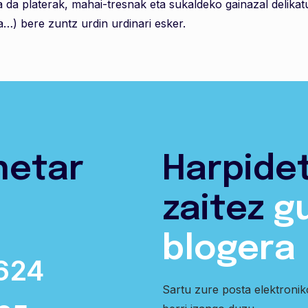
da platerak, mahai-tresnak eta sukaldeko gainazal delikat
ka…) bere zuntz urdin urdinari esker.
netar
Harpide
zaitez
g
blogera
624
Sartu zure posta elektroni