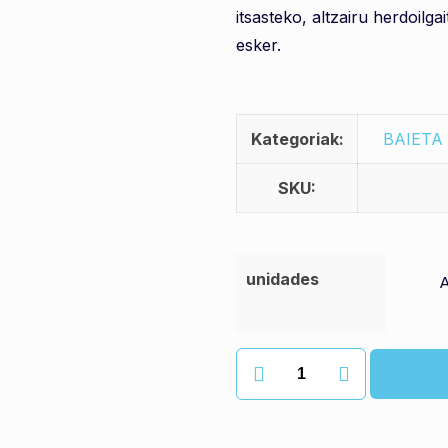
itsasteko, altzairu herdoilg
esker.
Kategoriak:
BAIETA
SKU:
unidades
Azkazaleko
babes
urdina
quantity