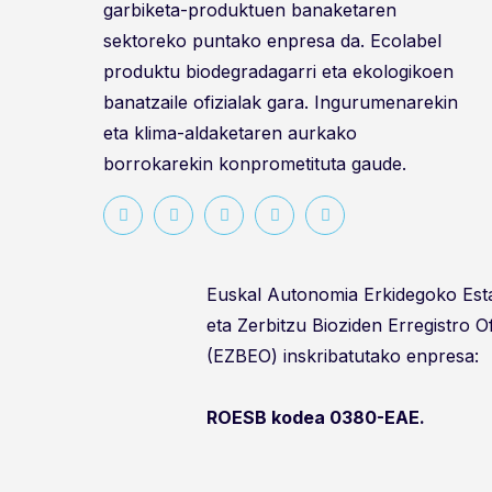
garbiketa-produktuen banaketaren
sektoreko puntako enpresa da. Ecolabel
produktu biodegradagarri eta ekologikoen
banatzaile ofizialak gara. Ingurumenarekin
eta klima-aldaketaren aurkako
borrokarekin konprometituta gaude.
Euskal Autonomia Erkidegoko Es
eta Zerbitzu Bioziden Erregistro O
(EZBEO) inskribatutako enpresa:
ROESB kodea 0380-EAE.