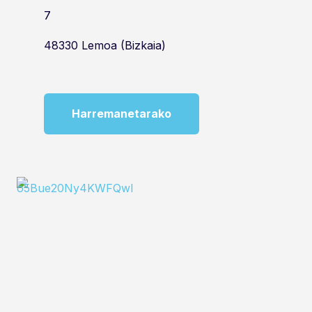
7
48330 Lemoa (Bizkaia)
Harremanetarako