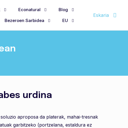
k
Econatural
Blog
Eskaria
Bezeroen Sarbidea
EU
nean
abes urdina
 soluzio aproposa da platerak, mahai-tresnak
katuak garbitzeko (portzelana, estaldura ez