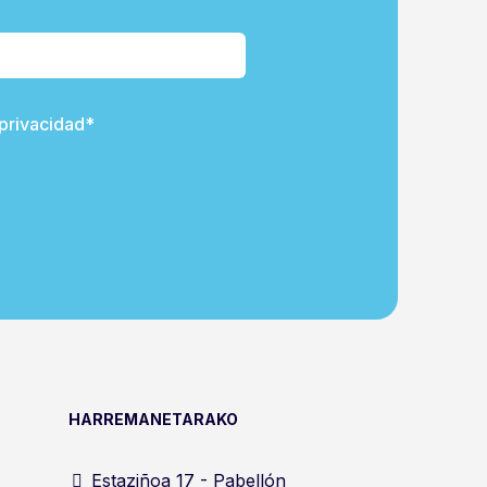
 privacidad*
HARREMANETARAKO
Estaziñoa 17 - Pabellón