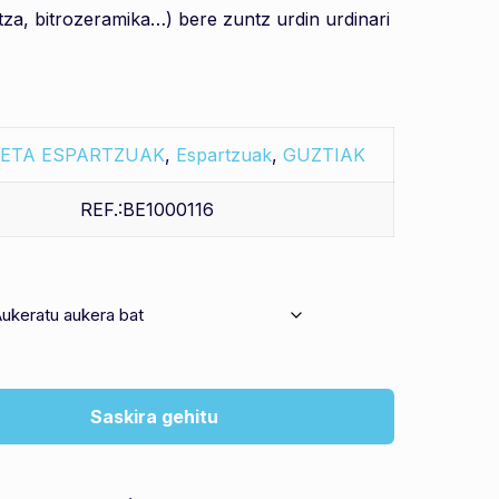
aitza, bitrozeramika…) bere zuntz urdin urdinari
 ETA ESPARTZUAK
,
Espartzuak
,
GUZTIAK
REF.:BE1000116
Saskira gehitu