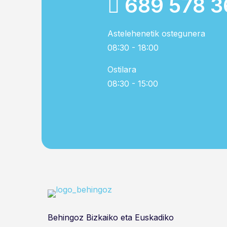
689 578 3
Astelehenetik ostegunera
08:30 - 18:00
Ostilara
08:30 - 15:00
Behingoz Bizkaiko eta Euskadiko