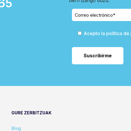
65
berri izango duzu.
Acepto la política de
GURE ZERBITZUAK
Blog