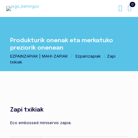
0
Produkturik onenak eta merkatuko
preziorik onenean
EZPAINZAPIAK | MAHI-ZAPIAK
/
Ezpainzapiak
/
Zapi
txikiak
Zapi txikiak
Eco embossed miniservis zapia.