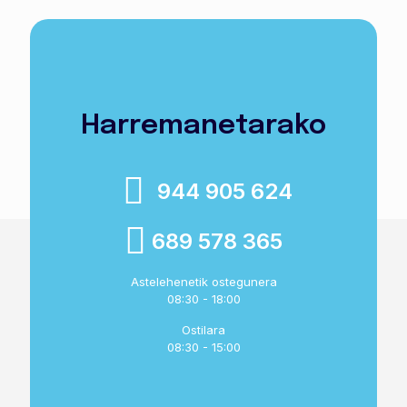
Harremanetarako
944 905 624
689 578 365
Astelehenetik ostegunera
08:30 - 18:00
Ostilara
08:30 - 15:00