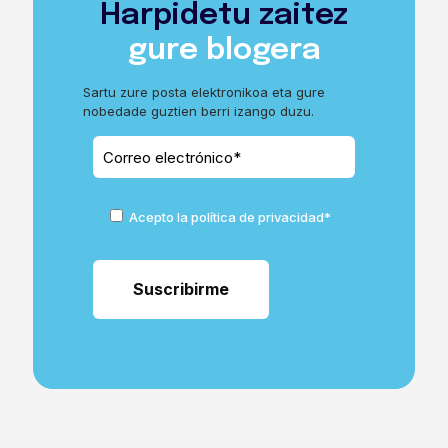
Harpidetu zaitez
gure blogera
Sartu zure posta elektronikoa eta gure
nobedade guztien berri izango duzu.
Acepto la política de privacidad*