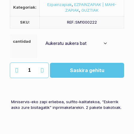
Ezpainzapiak
,
EZPAINZAPIAK | MAHI-
Kategoriak:
ZAPIAK
,
GUZTIAK
SKU:
REF.:SM1000222
cantidad
Zapi
Saskira gehitu
txikiak
quantity
Miniservis-eko zapi erliebea, sulfito-kalitatekoa, “Eskerrik
asko zure bisitagatik” inprimaketarekin. 2 pakete bakotxak.