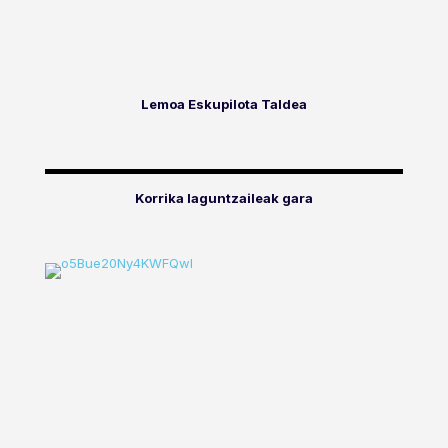
Lemoa Eskupilota Taldea
Korrika laguntzaileak gara