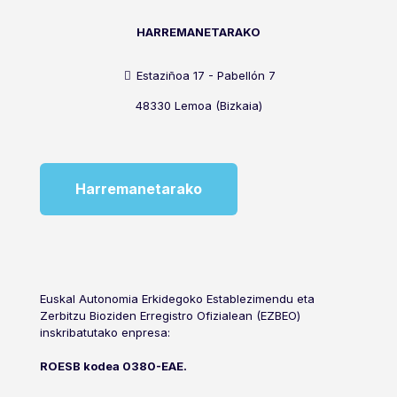
HARREMANETARAKO
Estaziñoa 17 - Pabellón 7
48330 Lemoa (Bizkaia)
Harremanetarako
Euskal Autonomia Erkidegoko Establezimendu eta
Zerbitzu Bioziden Erregistro Ofizialean (EZBEO)
inskribatutako enpresa:
ROESB kodea 0380-EAE.