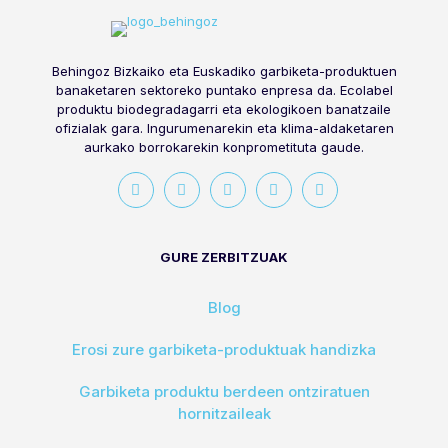
Behingoz Bizkaiko eta Euskadiko garbiketa-produktuen
banaketaren sektoreko puntako enpresa da. Ecolabel
produktu biodegradagarri eta ekologikoen banatzaile
ofizialak gara. Ingurumenarekin eta klima-aldaketaren
aurkako borrokarekin konprometituta gaude.
GURE ZERBITZUAK
Blog
Erosi zure garbiketa-produktuak handizka
Garbiketa produktu berdeen ontziratuen
hornitzaileak