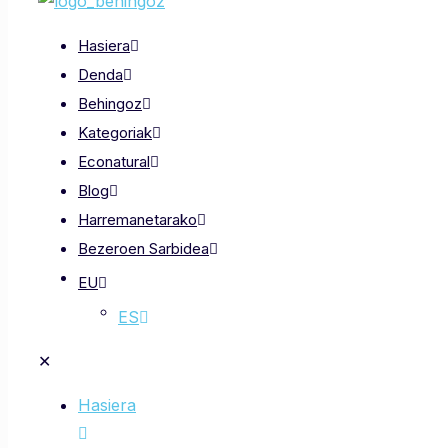
Hasiera
Denda
Behingoz
Kategoriak
Econatural
Blog
Harremanetarako
Bezeroen Sarbidea
EU
ES
✕
Hasiera