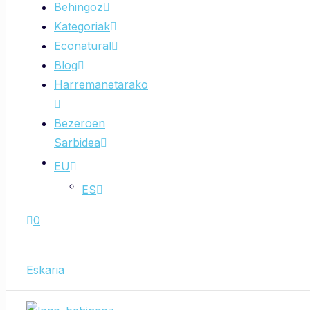
Behingoz
Kategoriak
Econatural
Blog
Harremanetarako
Bezeroen
Sarbidea
EU
ES
0
Eskaria