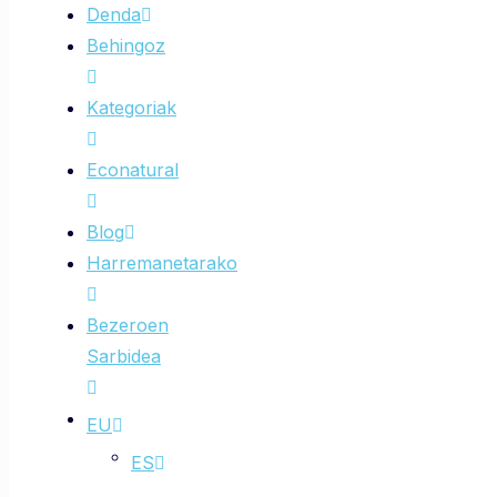
Denda
Behingoz
Kategoriak
Econatural
Blog
Harremanetarako
Bezeroen
Sarbidea
EU
ES