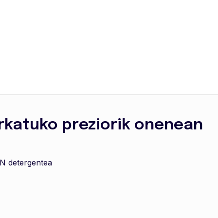
rkatuko preziorik onenean
N detergentea