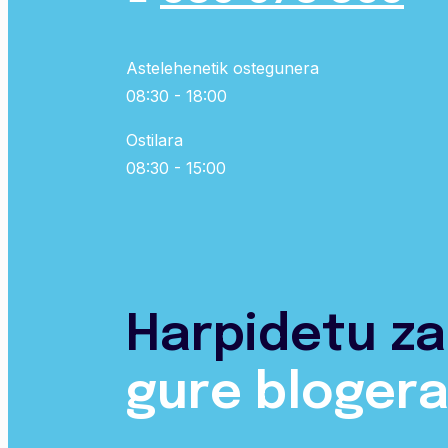
Astelehenetik ostegunera
08:30 - 18:00
Ostilara
08:30 - 15:00
Harpidetu za
gure bloger