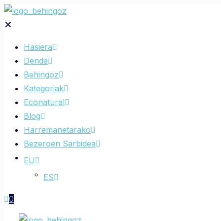
✕
Hasiera
Denda
Behingoz
Kategoriak
Econatural
Blog
Harremanetarako
Bezeroen Sarbidea
EU
ES
0