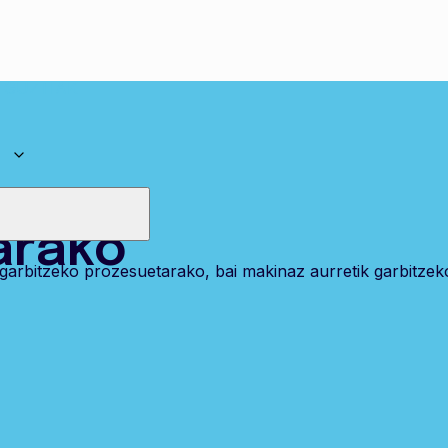
,
GUZTIAK
arako
arbitzeko prozesuetarako, bai makinaz aurretik garbitzeko