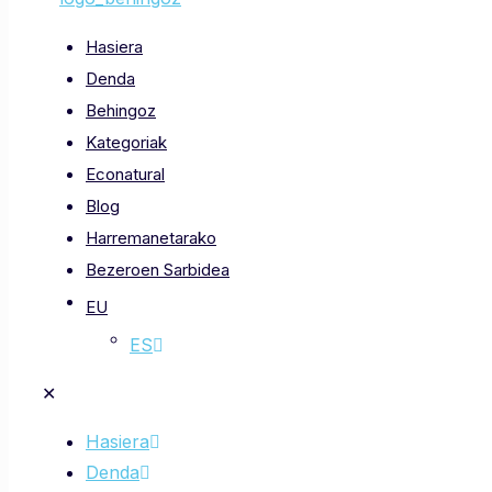
Hasiera
Denda
Behingoz
Kategoriak
Econatural
Blog
Harremanetarako
Bezeroen Sarbidea
EU
ES
✕
Hasiera
Denda