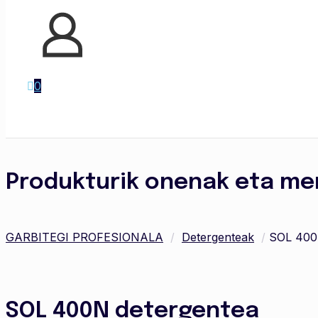
0
Produkturik onenak eta me
GARBITEGI PROFESIONALA
/
Detergenteak
/
SOL 400
SOL 400N detergentea