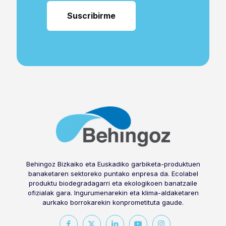
Behingoz Bizkaiko eta Euskadiko garbiketa-produktuen
banaketaren sektoreko puntako enpresa da. Ecolabel
produktu biodegradagarri eta ekologikoen banatzaile
ofizialak gara. Ingurumenarekin eta klima-aldaketaren
aurkako borrokarekin konprometituta gaude.