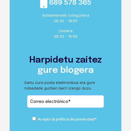
689 578 365
Astelehenetik ostegunera
08:30 - 18:00
Ostilara
08:30 - 15:00
Harpidetu zaitez
gure blogera
Sartu zure posta elektronikoa eta gure
nobedade guztien berri izango duzu.
Acepto la política de privacidad*