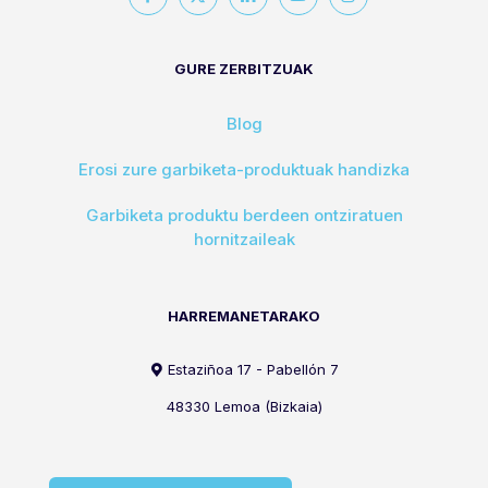
GURE ZERBITZUAK
Blog
Erosi zure garbiketa-produktuak handizka
Garbiketa produktu berdeen ontziratuen
hornitzaileak
HARREMANETARAKO
Estaziñoa 17 - Pabellón 7
48330 Lemoa (Bizkaia)