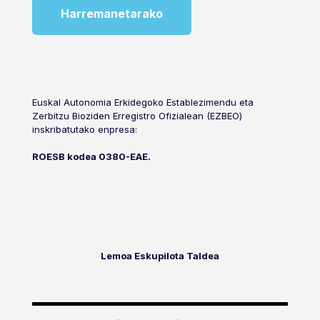
Harremanetarako
Euskal Autonomia Erkidegoko Establezimendu eta
Zerbitzu Bioziden Erregistro Ofizialean (EZBEO)
inskribatutako enpresa:
ROESB kodea 0380-EAE.
Lemoa Eskupilota Taldea