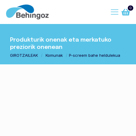
0
Produkturik onenak eta merkatuko
preziorik onenean
GIROTZAILEAK
/
Komunak
/
P-screem bahe heldulekua