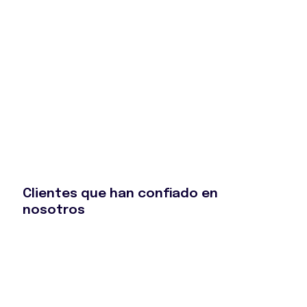
recomendable.
Manu Sampayo
Buenos productos, rapidez y buen trato!!
Garazi Lorenzo
Clientes que han confiado en
nosotros