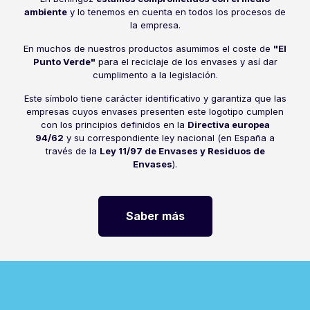
ambiente
y lo tenemos en cuenta en todos los procesos de
la empresa.
En muchos de nuestros productos asumimos el coste de
"El
Punto Verde"
para el reciclaje de los envases y así dar
cumplimento a la legislación.
Este símbolo tiene carácter identificativo y garantiza que las
empresas cuyos envases presenten este logotipo cumplen
con los principios definidos en la
Directiva europea
94/62
y su correspondiente ley nacional (en España a
través de la
Ley 11/97 de Envases y Residuos de
Envases
).
Éstos son nuestros principales valores:
Saber más
RESPETO AL MEDIO
AMBIENTE
Asumimos nuestra responsabilidad como
empresa en cambiar las cosas e involucrar a