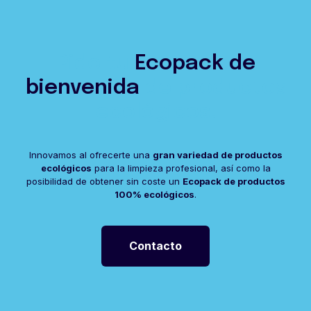
nuestros clientes en ese cambio. En
Behingoz
trabajamos con productos ECO
FRIENDLY
, que cuidan y respetan el medio
ambiente.
Pide tu
Ecopack de
Desde nuestros orígenes hemos apostado por
bienvenida
el medio ambiente. Además, con tu compra
de productos
conseguirás
«ecopuntos»
canjeables
ecológicos.
por
productos de limpieza ecológicos
.
Innovamos al ofrecerte una
gran variedad de productos
ecológicos
para la limpieza profesional, así como la
posibilidad de obtener sin coste un
Ecopack de productos
100% ecológicos
.
Contacto