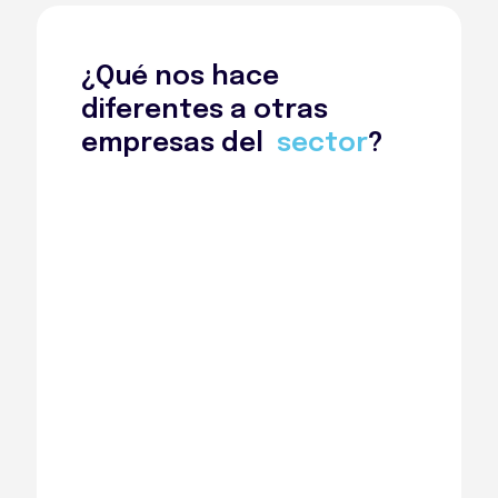
¿Qué nos hace
diferentes a otras
empresas del
sector
?
Éstos son nuestros principales valores:
CONTACTO DIRECTO
Para Behingoz los clientes son lo más
importante. De ahí que consideremos
fundamental que haya una
buena relación
entre cliente y proveedor
, por lo que te
asignamos el mismo comercial-repartidor
desde el principio hasta el final del proceso de