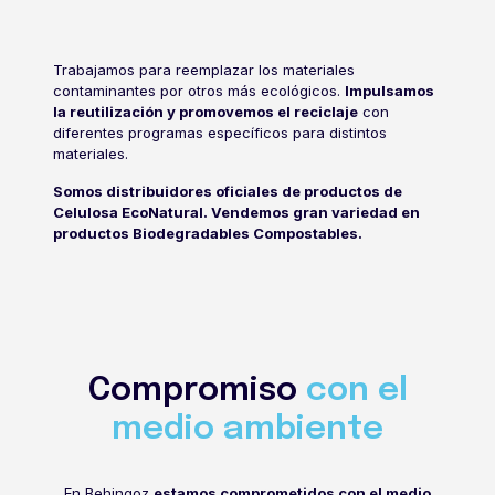
Trabajamos para reemplazar los materiales
contaminantes por otros más ecológicos.
Impulsamos
la reutilización y promovemos el reciclaje
con
Éstos son nuestros principales valores:
diferentes programas específicos para distintos
materiales.
CERCANÍA CON EL
Somos distribuidores oficiales de
productos de
CLIENTE
Celulosa EcoNatural
. Vendemos gran variedad en
productos Biodegradables Compostables.
En Behingoz generamos riqueza en nuestro
entorno creando empleo estable y de calidad.
Ofrecemos un
servicio exclusivo para
Bizkaia
. Además, nuestra ubicación posibilita
un mejor conocimiento del territorio y una
gran
eficacia y rapidez en la distribución
.
Compromiso
con el
medio ambiente
En Behingoz
estamos comprometidos con el medio