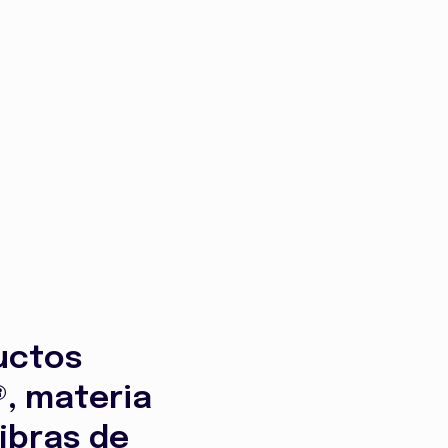
uctos
®, materia
fibras de