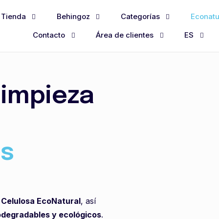
Tienda
Behingoz
Categorías
Econatu
Contacto
Área de clientes
ES
limpieza
es
e
Celulosa EcoNatural
, así
odegradables y ecológicos
.