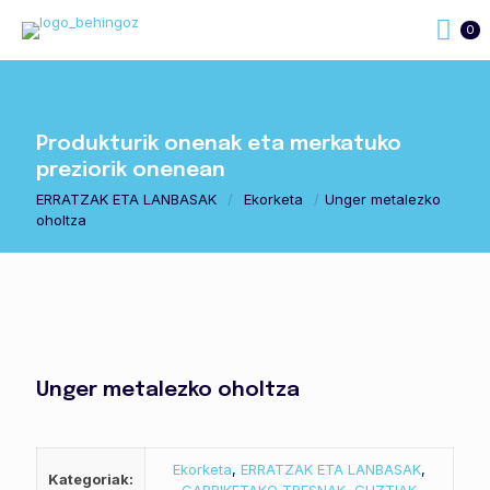
0
Produkturik onenak eta merkatuko
preziorik onenean
ERRATZAK ETA LANBASAK
/
Ekorketa
/
Unger metalezko
oholtza
Unger metalezko oholtza
Ekorketa
,
ERRATZAK ETA LANBASAK
,
Kategoriak: