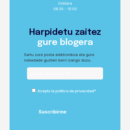
Ostilara
08:30 - 15:00
Harpidetu zaitez
gure blogera
Sartu zure posta elektronikoa eta gure
nobedade guztien berri izango duzu.
Acepto la política de privacidad*