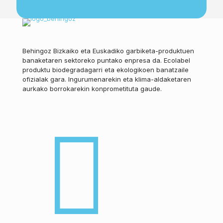
Behingoz Bizkaiko eta Euskadiko garbiketa-produktuen
banaketaren sektoreko puntako enpresa da. Ecolabel
produktu biodegradagarri eta ekologikoen banatzaile
ofizialak gara. Ingurumenarekin eta klima-aldaketaren
aurkako borrokarekin konprometituta gaude.