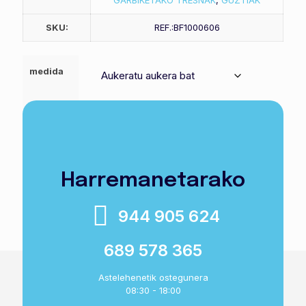
GARBIKETAKO TRESNAK
,
GUZTIAK
SKU:
REF.:BF1000606
medida
Unger
Saskira gehitu
metalezko
oholtza
quantity
Harremanetarako
944 905 624
689 578 365
Astelehenetik ostegunera
08:30 - 18:00