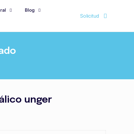
ral
Blog
Solicitud
cado
lico unger