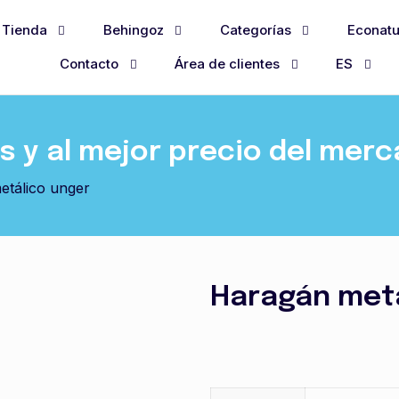
Tienda
Behingoz
Categorías
Econatu
Contacto
Área de clientes
ES
 y al mejor precio del mer
etálico unger
Haragán metá