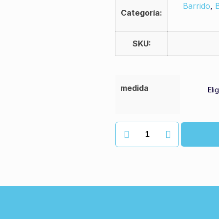
Barrido
,
Categoría:
SKU:
medida
Haragán
metálico
unger
cantidad