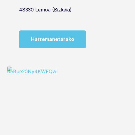
48330 Lemoa (Bizkaia)
Harremanetarako