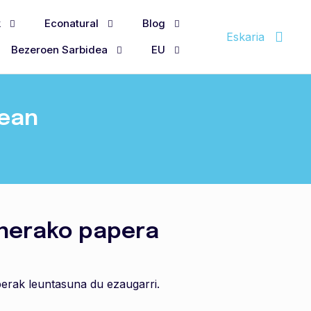
k
Econatural
Blog
Eskaria
Bezeroen Sarbidea
EU
nean
erako papera
rak leuntasuna du ezaugarri.