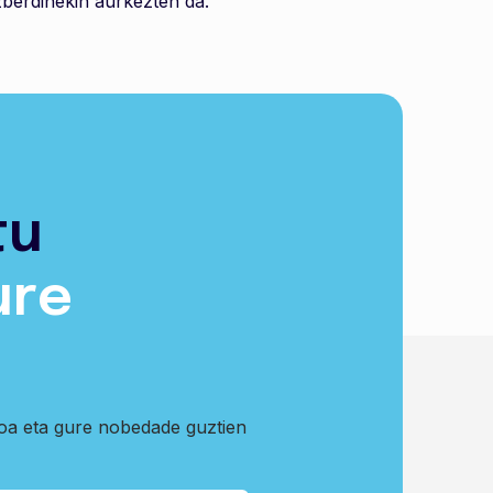
berdinekin aurkezten da.
tu
ure
koa eta gure nobedade guztien