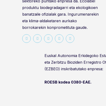
sektoreko puntako enpresa da. Ecolabel
produktu biodegradagarri eta ekologikoen
banatzaile ofizialak gara. Ingurumenarekin
eta klima-aldaketaren aurkako
borrokarekin konprometituta gaude.
Euskal Autonomia Erkidegoko Es
eta Zerbitzu Bioziden Erregistro O
(EZBEO) inskribatutako enpresa:
ROESB kodea 0380-EAE.