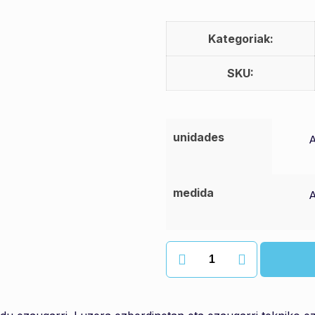
Kategoriak:
SKU:
unidades
medida
Amoos
komunerako
papera
quantity