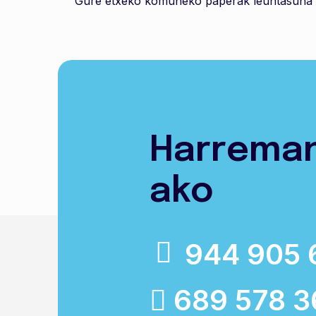
Gure etxeko komuneko paperak leuntasuna du
Harrema
ako
944 905 
689 578 3