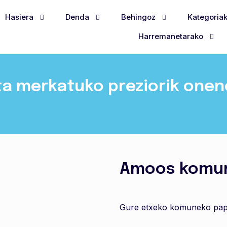
Hasiera
Denda
Behingoz
Kategoria
Harremanetarako
ta merkatuko preziorik one
Amoos komun
Gure etxeko komuneko pape