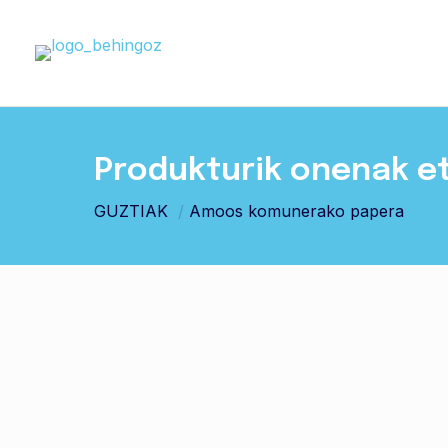
Produkturik onenak e
GUZTIAK
/
Amoos komunerako papera