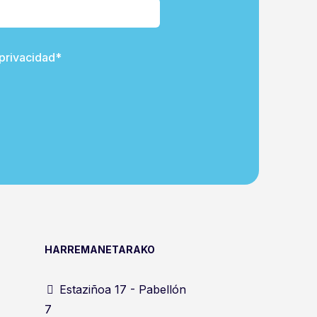
 privacidad*
HARREMANETARAKO
Estaziñoa 17 - Pabellón
7