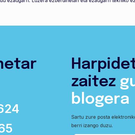
 ezaugarri. Luzera ezberdinetan eta ezaugarri tekniko ez
netar
Harpide
zaitez
g
blogera
624
Sartu zure posta elektroni
65
berri izango duzu.