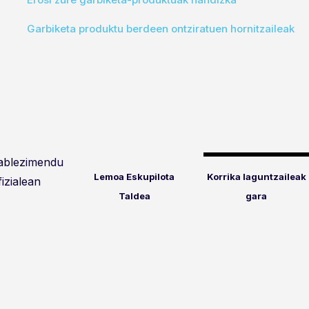
Garbiketa produktu berdeen ontziratuen hornitzaileak
tablezimendu
Lemoa Eskupilota
Korrika laguntzaileak
fizialean
Taldea
gara