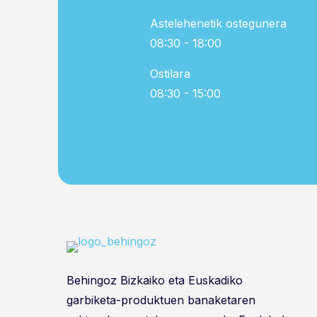
Astelehenetik ostegunera
08:30 - 18:00
Ostilara
08:30 - 15:00
Behingoz Bizkaiko eta Euskadiko
garbiketa-produktuen banaketaren