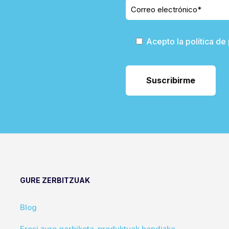
Acepto la política de
GURE ZERBITZUAK
Blog
Erosi zure garbiketa-produktuak handizka