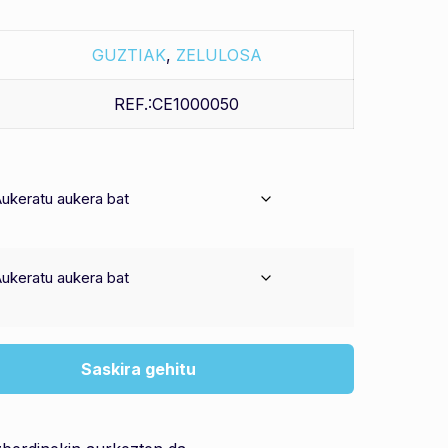
GUZTIAK
,
ZELULOSA
REF.:CE1000050
Saskira gehitu