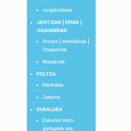
xurgatzaileak
JANTZIAK | EPIAK |
OSAGARRIAK
Arropa | oinetakoak |
Osagarriak
Musukoak
POLTSA
Merkatua
Zaborra
SUKALDEA
Eskuzko ontzi-
garbigailu eta