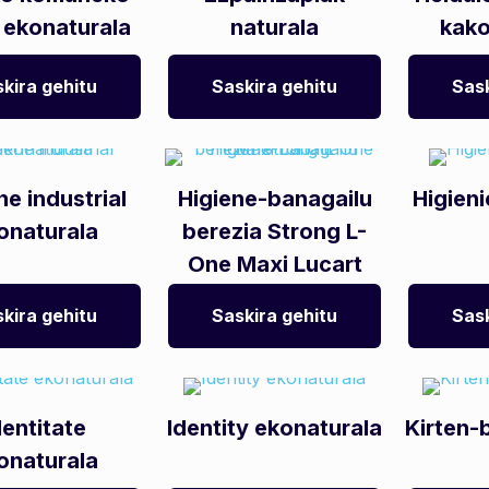
 ekonaturala
naturala
kako
kira gehitu
Saskira gehitu
Sask
ne industrial
Higiene-banagailu
Higieni
onaturala
berezia Strong L-
One Maxi Lucart
kira gehitu
Saskira gehitu
Sask
dentitate
Identity ekonaturala
Kirten-b
onaturala