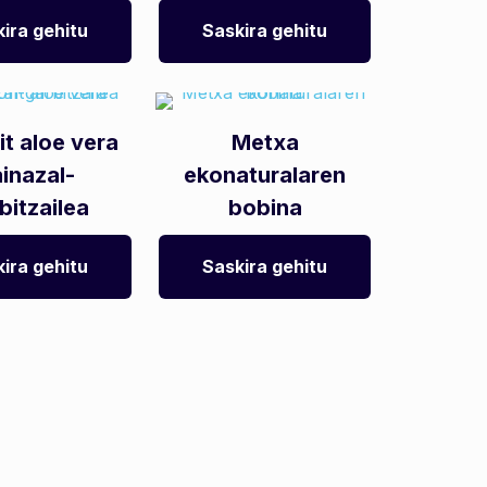
ira gehitu
Saskira gehitu
rit aloe vera
Metxa
inazal-
ekonaturalaren
bitzailea
bobina
ira gehitu
Saskira gehitu