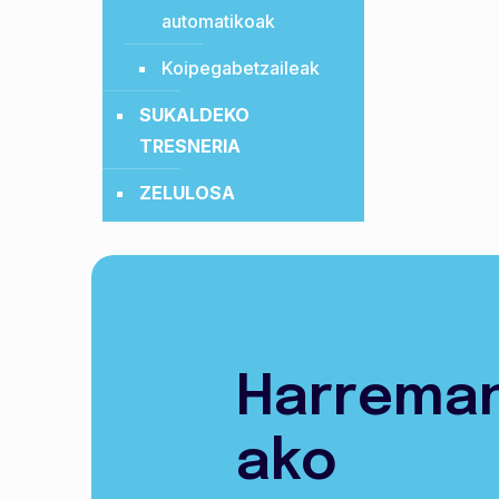
automatikoak
Koipegabetzaileak
SUKALDEKO
TRESNERIA
ZELULOSA
Harrema
ako