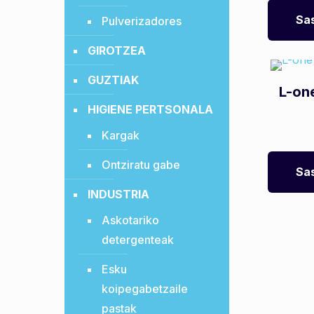
Sas
Pulverizadores
GIROTZEA
GUZTIAK
L-on
HIGIENE PERTSONALA
Kargak
Ontziratu gabe
Sas
INDUSTRIA
Askotariko
detergenteak
Esku
koipegabetzaile
pastak