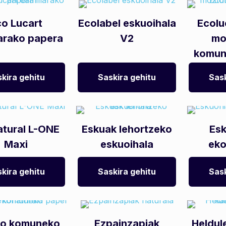
co Lucart
Ecolabel eskuoihala
Ecolu
larako papera
V2
mo
komun
kira gehitu
Saskira gehitu
Sask
tural L-ONE
Eskuak lehortzeko
Esk
Maxi
eskuoihala
eko
kira gehitu
Saskira gehitu
Sask
ko komuneko
Ezpainzapiak
Heldul