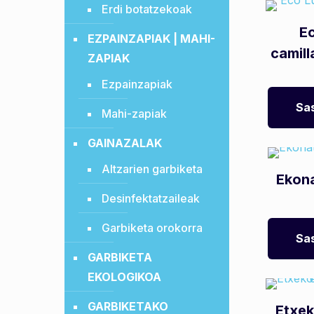
Erdi botatzekoak
E
EZPAINZAPIAK | MAHI-
camil
ZAPIAK
Ezpainzapiak
Sas
Mahi-zapiak
GAINAZALAK
Altzarien garbiketa
Ekona
Desinfektatzaileak
Garbiketa orokorra
Sas
GARBIKETA
EKOLOGIKOA
GARBIKETAKO
Etxe