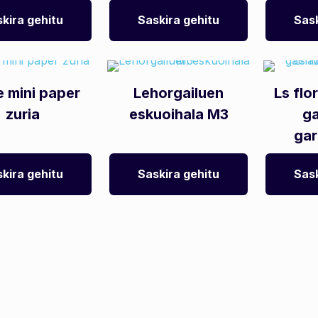
kira gehitu
Saskira gehitu
Sask
e mini paper
Lehorgailuen
Ls flo
zuria
eskuoihala M3
ga
gar
kira gehitu
Saskira gehitu
Sask