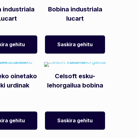
 industriala
Bobina industriala
Lucart
lucart
ira gehitu
Saskira gehitu
eko oinetako
Celsoft esku-
lki urdinak
lehorgailua bobina
ira gehitu
Saskira gehitu