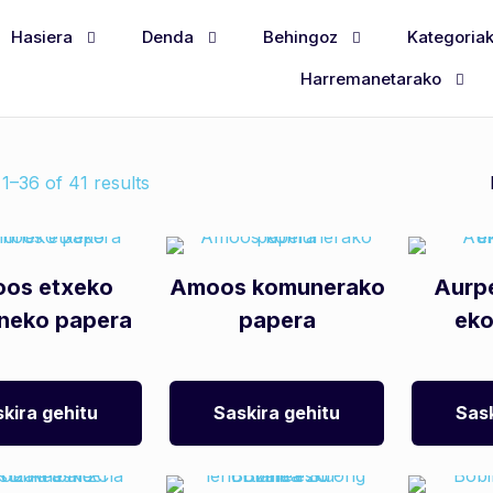
Hasiera
Denda
Behingoz
Kategoria
Harremanetarako
1–36 of 41 results
os etxeko
Amoos komunerako
Aurp
neko papera
papera
eko
kira gehitu
Saskira gehitu
Sask