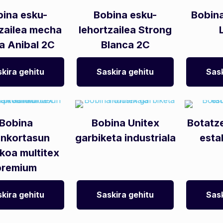
bina esku-
Bobina esku-
Bobina
tzailea mecha
lehortzailea Strong
a Anibal 2C
Blanca 2C
kira gehitu
Saskira gehitu
Sask
Bobina
Bobina Unitex
Botatz
unkortasun
garbiketa industriala
esta
koa multitex
premium
kira gehitu
Saskira gehitu
Sask