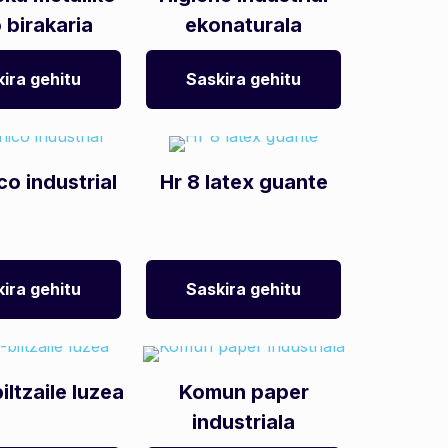
 birakaria
ekonaturala
ira gehitu
Saskira gehitu
co industrial
Hr 8 latex guante
ira gehitu
Saskira gehitu
iltzaile luzea
Komun paper
industriala