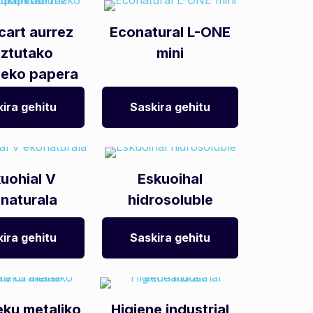
cart aurrez
Econatural L-ONE
ztutako
mini
eko papera
ira gehitu
Saskira gehitu
uohial V
Eskuoihal
naturala
hidrosoluble
ira gehitu
Saskira gehitu
eku metaliko
Higiene industrial