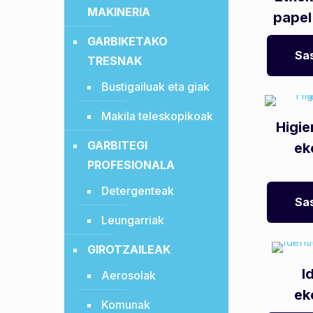
MAKINERIA
papel
GARBIKETAKO
Sas
TRESNAK
Bustigailuak eta giak
Makila teleskopikoak
Higie
GARBITEGI
ek
PROFESIONALA
Detergenteak
Sas
Leungarriak
GIROTZAILEAK
I
Aerosolak
ek
Komunak