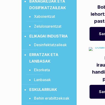
BANAGAILUAK ETA
Bo
DOSIFIKATZAILEAK
lehor
Xaboientzat
past
Zelulosarentzat
Sas
ELIKAGAI INDUSTRIA
Desinfektatzaileak
ERRATZAK ETA
LANBASAK
ira
Ekorketa
handi
Lanbasak
ESKULARRUAK
Sas
Behin erabiltzekoak