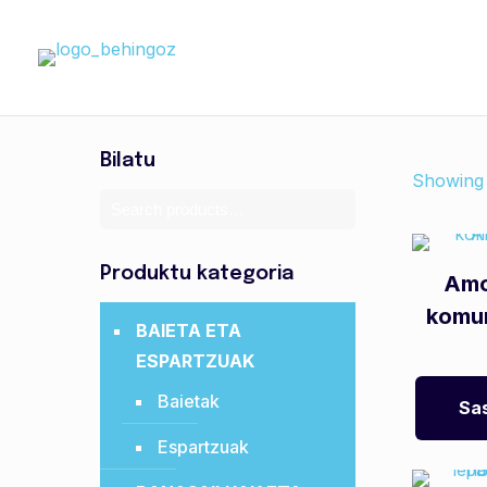
Bilatu
Showing 
Produktu kategoria
Amo
komu
BAIETA ETA
ESPARTZUAK
Baietak
Sas
Espartzuak