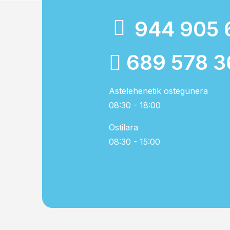
944 905 
689 578 3
Astelehenetik ostegunera
08:30 - 18:00
Ostilara
08:30 - 15:00