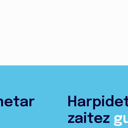
netar
Harpide
zaitez
g