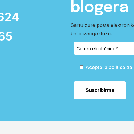
blogera
624
Sartu zure posta elektroni
65
berri izango duzu.
Acepto la política de