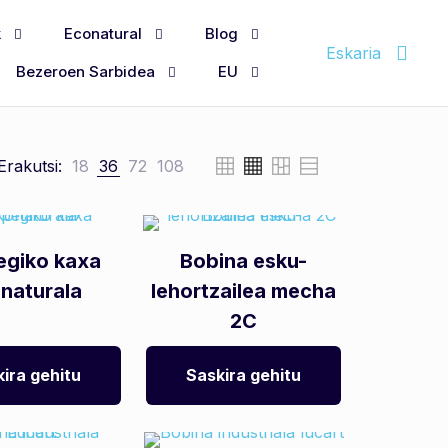
k
Econatural
Blog
Eskaria
Bezeroen Sarbidea
EU
Erakutsi:
18
36
72
108
egiko kaxa
Bobina esku-
naturala
lehortzailea mecha
2C
ira gehitu
Saskira gehitu