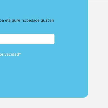
koa eta gure nobedade guztien
 privacidad*