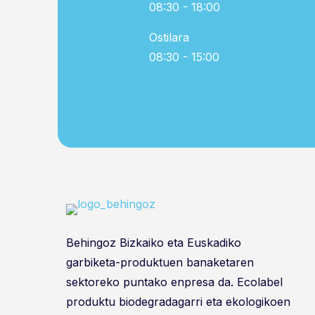
08:30 - 18:00
Ostilara
08:30 - 15:00
Behingoz Bizkaiko eta Euskadiko
garbiketa-produktuen banaketaren
sektoreko puntako enpresa da. Ecolabel
produktu biodegradagarri eta ekologikoen