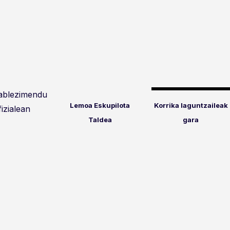
tablezimendu
Lemoa Eskupilota
Korrika laguntzaileak
fizialean
Taldea
gara