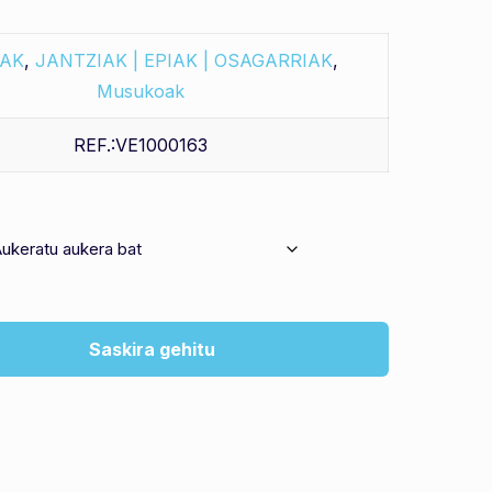
IAK
,
JANTZIAK | EPIAK | OSAGARRIAK
,
Musukoak
REF.:VE1000163
Saskira gehitu