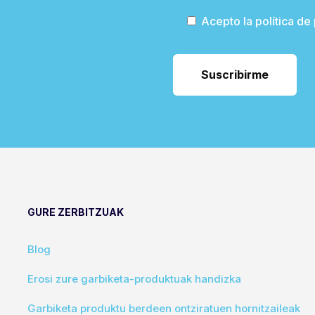
Acepto la política de
GURE ZERBITZUAK
Blog
Erosi zure garbiketa-produktuak handizka
Garbiketa produktu berdeen ontziratuen hornitzaileak