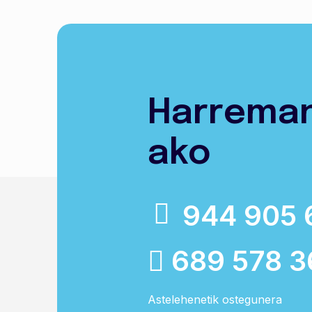
Harrema
ako
944 905 
689 578 3
Astelehenetik ostegunera