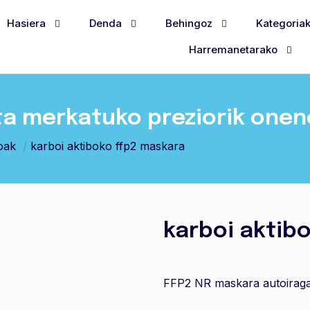
Hasiera
Denda
Behingoz
Kategoria
Harremanetarako
ta merkatuko preziorik one
oak
/
karboi aktiboko ffp2 maskara
karboi aktib
FFP2 NR maskara autoiragaz