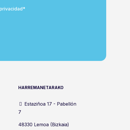
 privacidad*
HARREMANETARAKO
Estaziñoa 17 - Pabellón
7
48330 Lemoa (Bizkaia)