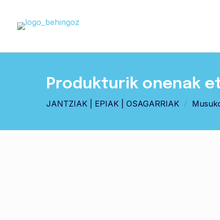
Produkturik onenak e
JANTZIAK | EPIAK | OSAGARRIAK
/
Musuk