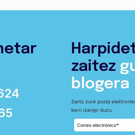
netar
Harpide
zaitez
g
blogera
624
Sartu zure posta elektroni
65
berri izango duzu.