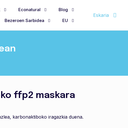
k
Econatural
Blog
Eskaria
Bezeroen Sarbidea
EU
nean
oko ffp2 maskara
lea, karbonaktiboko iragazkia duena.