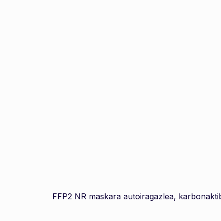
FFP2 NR maskara autoiragazlea, karbonaktib