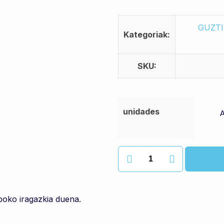
GUZT
Kategoriak:
SKU:
unidades
karboi
aktiboko
ffp2
maskara
oko iragazkia duena.
quantity