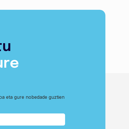
tu
ure
koa eta gure nobedade guztien