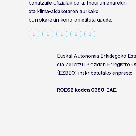
banatzaile ofizialak gara. Ingurumenarekin
eta klima-aldaketaren aurkako
borrokarekin konprometituta gaude.
Euskal Autonomia Erkidegoko Es
eta Zerbitzu Bioziden Erregistro O
(EZBEO) inskribatutako enpresa:
ROESB kodea 0380-EAE.