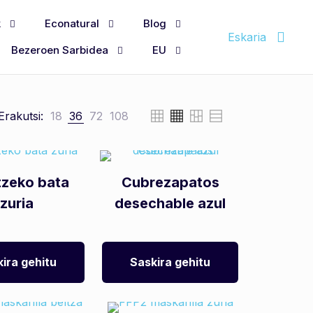
k
Econatural
Blog
Eskaria
Bezeroen Sarbidea
EU
Erakutsi:
18
36
72
108
tzeko bata
Cubrezapatos
zuria
desechable azul
ira gehitu
Saskira gehitu