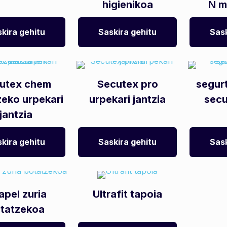
higienikoa
N m
kira gehitu
Saskira gehitu
Sask
utex chem
Secutex pro
segur
zeko urpekari
urpekari jantzia
sec
jantzia
kira gehitu
Saskira gehitu
Sask
apel zuria
Ultrafit tapoia
tatzekoa