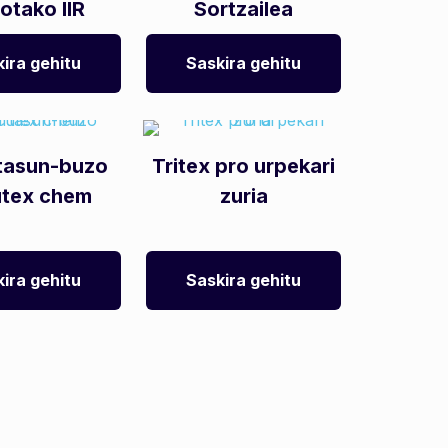
otako IIR
Sortzailea
ira gehitu
Saskira gehitu
tasun-buzo
Tritex pro urpekari
utex chem
zuria
ira gehitu
Saskira gehitu