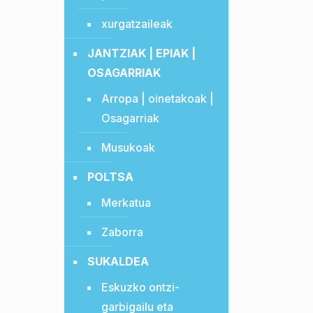
xurgatzaileak
JANTZIAK | EPIAK |
OSAGARRIAK
Arropa | oinetakoak |
Osagarriak
Musukoak
POLTSA
Merkatua
Zaborra
SUKALDEA
Eskuzko ontzi-
garbigailu eta