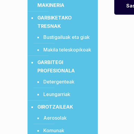
MAKINERIA
Sas
GARBIKETAKO
TRESNAK
Bustigailuak eta giak
Makila teleskopikoak
GARBITEGI
PROFESIONALA
Detergenteak
Leungarriak
GIROTZAILEAK
Aerosolak
Komunak