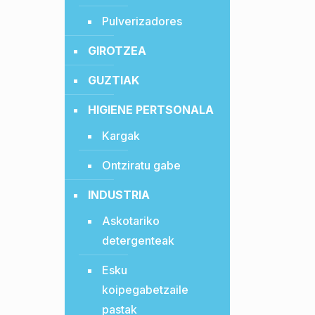
Pulverizadores
GIROTZEA
GUZTIAK
HIGIENE PERTSONALA
Kargak
Ontziratu gabe
INDUSTRIA
Askotariko
detergenteak
Esku
koipegabetzaile
pastak