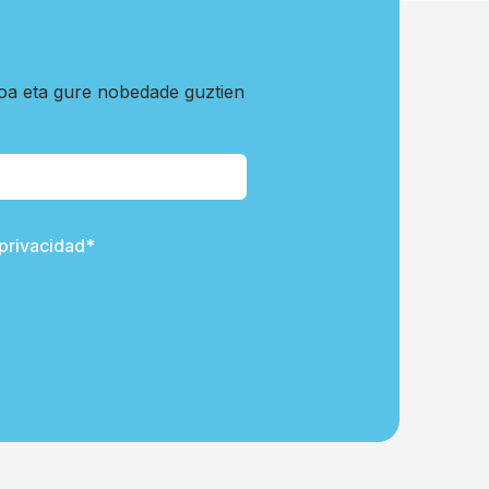
koa eta gure nobedade guztien
 privacidad*