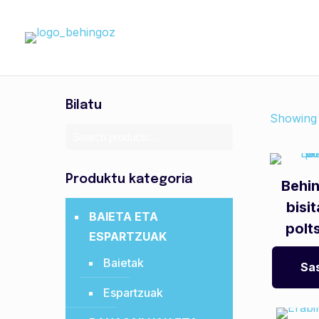
Bilatu
Showing a
Produktu kategoria
Behin
bisi
BAIETA ETA
polt
ESPARTZUAK
Baietak
Sas
Espartzuak