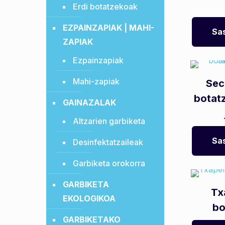
Erdi botatzekoak
EZPAINZAPIAK | MAHI-
Sas
ZAPIAK
Ezpainzapiak
Mahi-zapiak
Sec
botat
GAINAZALAK
Altzarien garbiketa
Sas
Desinfektatzaileak
Garbiketa orokorra
GARBIKETA
Tx
EKOLOGIKOA
bo
GARBIKETAKO