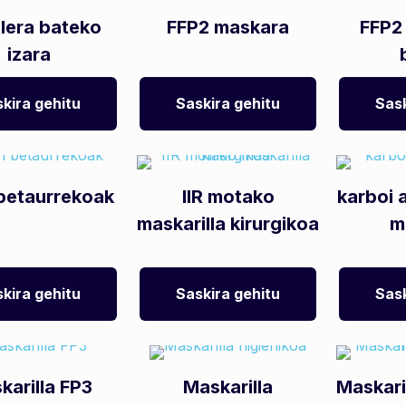
ilera bateko
FFP2 maskara
FFP2 
izara
kira gehitu
Saskira gehitu
Sask
 betaurrekoak
IIR motako
karboi 
maskarilla kirurgikoa
m
kira gehitu
Saskira gehitu
Sask
karilla FP3
Maskarilla
Maskaril