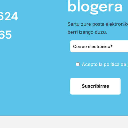
blogera
624
Sartu zure posta elektroni
65
berri izango duzu.
Acepto la política de