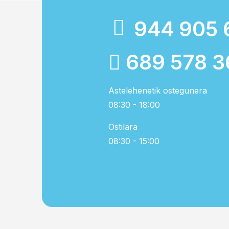
944 905 
689 578 3
Astelehenetik ostegunera
08:30 - 18:00
Ostilara
08:30 - 15:00