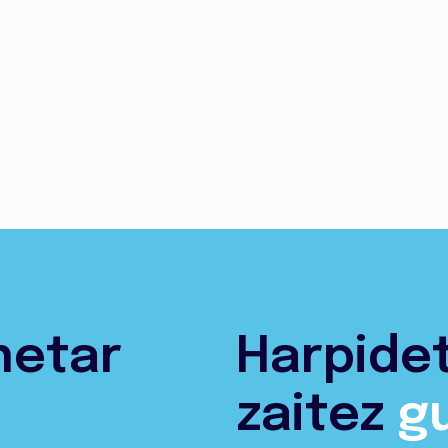
netar
Harpide
zaitez
g