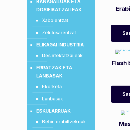
BANAGAILUAK ETA
Erab
DOSIFIKATZAILEAK
Xaboientzat
Zelulosarentzat
Sas
ELIKAGAI INDUSTRIA
Desinfektatzaileak
Flash
ERRATZAK ETA
LANBASAK
Ekorketa
Sas
Lanbasak
ESKULARRUAK
Behin erabiltzekoak
Mas