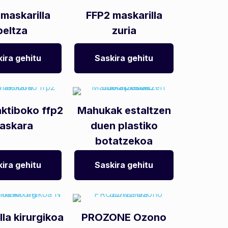
maskarilla
FFP2 maskarilla
beltza
zuria
ira gehitu
Saskira gehitu
aktiboko ffp2
Mahukak estaltzen
askara
duen plastiko
botatzekoa
ira gehitu
Saskira gehitu
la kirurgikoa
PROZONE Ozono