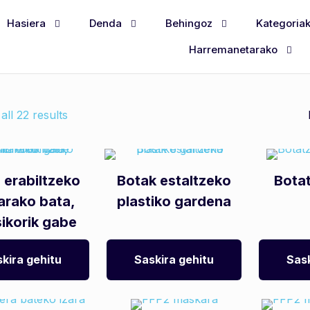
Hasiera
Denda
Behingoz
Kategoria
Harremanetarako
ll 22 results
 erabiltzeko
Botak estaltzeko
Bota
tarako bata,
plastiko gardena
sikorik gabe
kira gehitu
Saskira gehitu
Sask