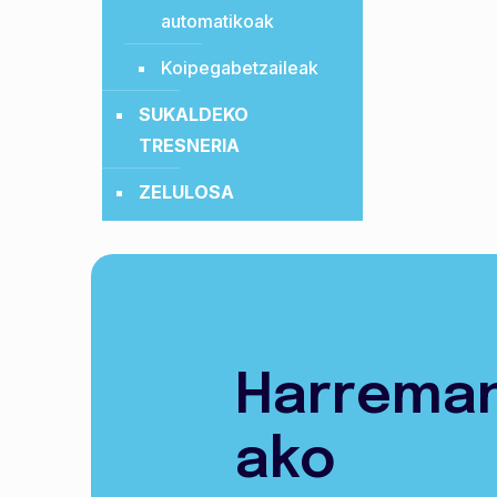
automatikoak
Koipegabetzaileak
SUKALDEKO
TRESNERIA
ZELULOSA
Harrema
ako