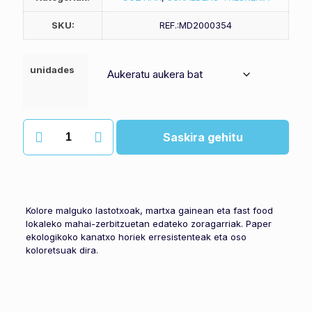
SKU:
REF.:MD2000354
unidades
koloretako
Saskira gehitu
paper
kainita
lastotxoa
quantity
Kolore malguko lastotxoak, martxa gainean eta fast food
lokaleko mahai-zerbitzuetan edateko zoragarriak. Paper
ekologikoko kanatxo horiek erresistenteak eta oso
koloretsuak dira.