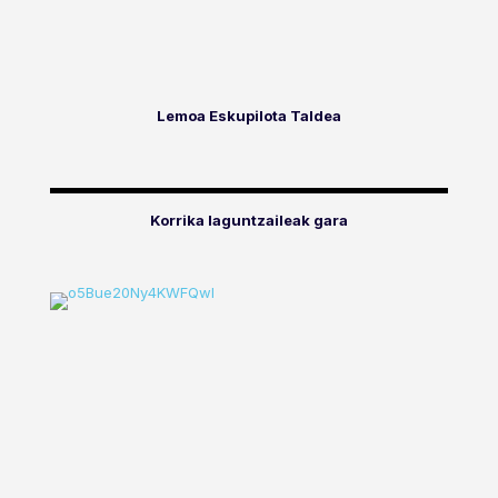
Lemoa Eskupilota Taldea
Korrika laguntzaileak gara