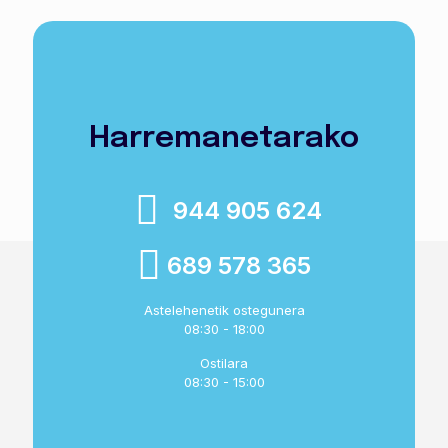
Harremanetarako
944 905 624
689 578 365
Astelehenetik ostegunera
08:30 - 18:00
Ostilara
08:30 - 15:00