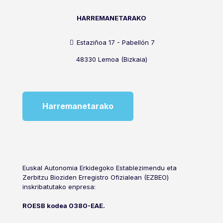
HARREMANETARAKO
Estaziñoa 17 - Pabellón 7
48330 Lemoa (Bizkaia)
Harremanetarako
Euskal Autonomia Erkidegoko Establezimendu eta
Zerbitzu Bioziden Erregistro Ofizialean (EZBEO)
inskribatutako enpresa:
ROESB kodea 0380-EAE.