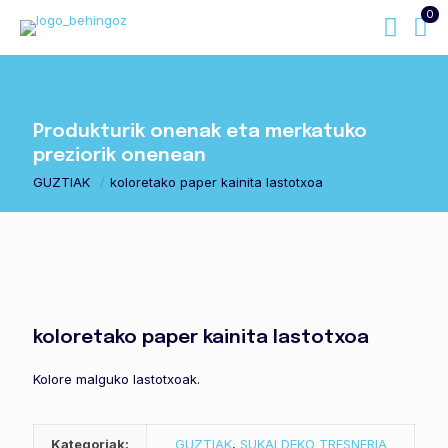
0
Produkturik onenak eta merkatuko
preziorik onenean
GUZTIAK
/
koloretako paper kainita lastotxoa
koloretako paper kainita lastotxoa
Kolore malguko lastotxoak.
Kategoriak:
GUZTIAK
,
SUKALDEKO TRESNERIA