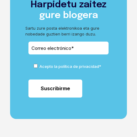
Harpidetu zaitez
gure blogera
Sartu zure posta elektronikoa eta gure
nobedade guztien berri izango duzu.
Acepto la política de privacidad*