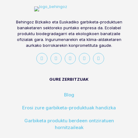
Behingoz Bizkaiko eta Euskadiko garbiketa-produktuen
banaketaren sektoreko puntako enpresa da. Ecolabel
produktu biodegradagarri eta ekologikoen banatzaile
ofizialak gara. Ingurumenarekin eta klima-aldaketaren
aurkako borrokarekin konprometituta gaude.
GURE ZERBITZUAK
Blog
Erosi zure garbiketa-produktuak handizka
Garbiketa produktu berdeen ontziratuen
hornitzaileak