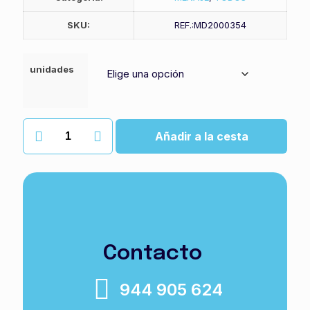
SKU:
REF.:MD2000354
unidades
Pajita
Añadir a la cesta
colores
papel
cañita
cantidad
Pajitas de colores flexibles
, fantásticas para beber sobre
la marcha y en los servicios de mesa en local fast food.
Estas
cañitas de papel ecológicas
son resistentes y muy
coloridas.
Contacto
944 905 624