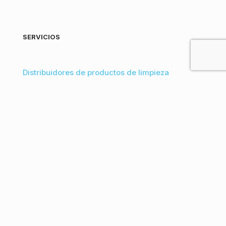
SERVICIOS
Distribuidores de productos de limpieza
Venta de productos de limpieza para empresas
Desinfección en Bizkaia
Proveedores de productos de limpieza
ecológicos a granel
Vender productos de limpieza al por mayor
online
CONTACTO