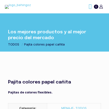
0
Los mejores productos y al mejor
precio del mercado
TODOS
/
Pajita colores papel cañita
Pajita colores papel cañita
Pajitas de colores flexibles.
Categoría:
MENAJE
,
TODOS