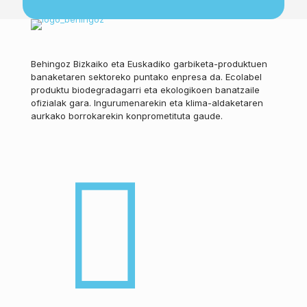
Behingoz Bizkaiko eta Euskadiko garbiketa-produktuen
banaketaren sektoreko puntako enpresa da. Ecolabel
produktu biodegradagarri eta ekologikoen banatzaile
ofizialak gara. Ingurumenarekin eta klima-aldaketaren
aurkako borrokarekin konprometituta gaude.