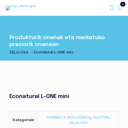
0
Produkturik onenak eta merkatuko
preziorik onenean
ZELULOSA
/
Econatural L-ONE mini
Econatural L-ONE mini
GARBIKETA EKOLOGIKOA
,
GUZTIAK
,
Kategoriak:
ZELULOSA