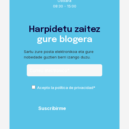
Ostilara
08:30 - 15:00
Harpidetu zaitez
gure blogera
Sartu zure posta elektronikoa eta gure
nobedade guztien berri izango duzu.
Acepto la política de privacidad*