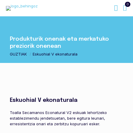
0
Produkturik onenak eta merkatuko
preziorik onenean
GUZTIAK
/
Eskuohial V ekonaturala
Eskuohial V ekonaturala
Toalla Secamanos Econatural V2 eskuak lehortzeko
establezimendu jendetsuetan, bere egitura leunari,
erresistentzia onari eta zerbitzu kopuruari esker.