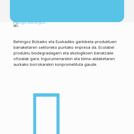
Behingoz Bizkaiko eta Euskadiko garbiketa-produktuen
banaketaren sektoreko puntako enpresa da. Ecolabel
produktu biodegradagarri eta ekologikoen banatzaile
ofizialak gara. Ingurumenarekin eta klima-aldaketaren
aurkako borrokarekin konprometituta gaude.