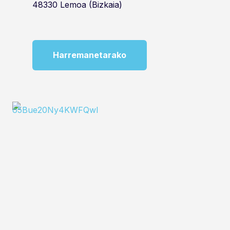
48330 Lemoa (Bizkaia)
Harremanetarako