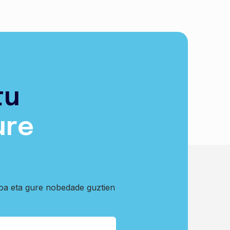
tu
ure
koa eta gure nobedade guztien