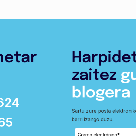
netar
Harpide
zaitez
g
blogera
624
Sartu zure posta elektroni
65
berri izango duzu.