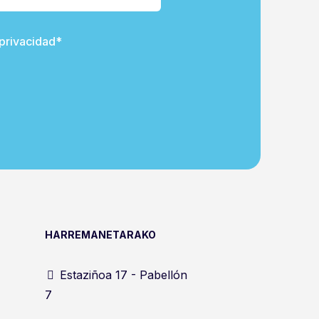
 privacidad*
HARREMANETARAKO
Estaziñoa 17 - Pabellón
7