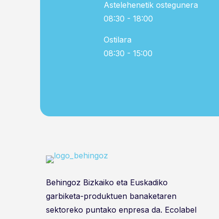
Astelehenetik ostegunera
08:30 - 18:00
Ostilara
08:30 - 15:00
Behingoz Bizkaiko eta Euskadiko
garbiketa-produktuen banaketaren
sektoreko puntako enpresa da. Ecolabel