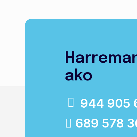
Harrema
ako
944 905 
689 578 3