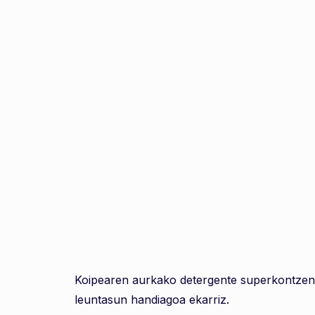
Koipearen aurkako detergente superkontzentr
leuntasun handiagoa ekarriz.