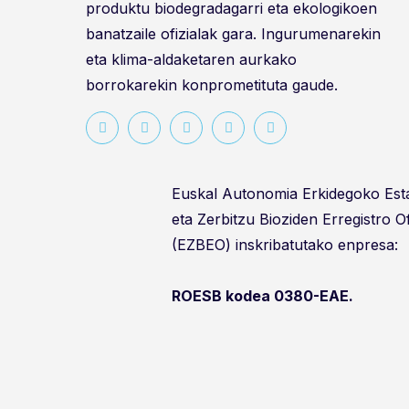
produktu biodegradagarri eta ekologikoen
banatzaile ofizialak gara. Ingurumenarekin
eta klima-aldaketaren aurkako
borrokarekin konprometituta gaude.
Euskal Autonomia Erkidegoko Es
eta Zerbitzu Bioziden Erregistro O
(EZBEO) inskribatutako enpresa:
ROESB kodea 0380-EAE.