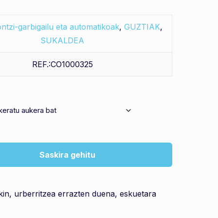
ntzi-garbigailu eta automatikoak
,
GUZTIAK
,
SUKALDEA
REF.:CO1000325​
Saskira gehitu
in, urberritzea errazten duena, eskuetara