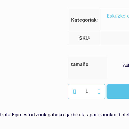
Eskuzko o
Kategoriak:
SKU:
tamaño
Ultrapon
detergentea
quantity
atu Egin esfortzurik gabeko garbiketa apar iraunkor batek