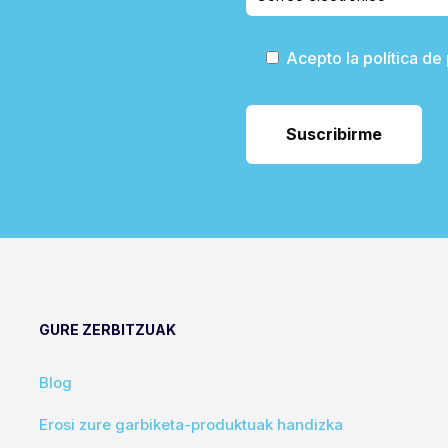
Acepto la política de
GURE ZERBITZUAK
Blog
Erosi zure garbiketa-produktuak handizka