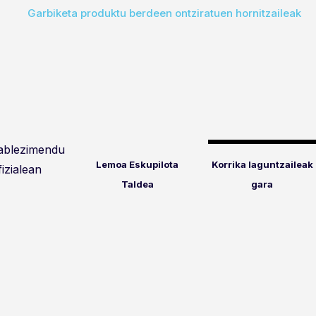
Garbiketa produktu berdeen ontziratuen hornitzaileak
tablezimendu
Lemoa Eskupilota
Korrika laguntzaileak
fizialean
Taldea
gara