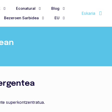
k
Econatural
Blog
Eskaria
Bezeroen Sarbidea
EU
nean
ergentea
te superkontzentratua.