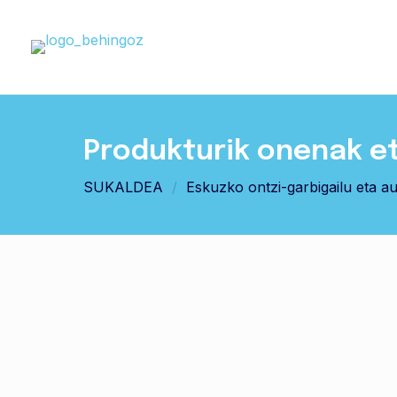
Produkturik onenak e
SUKALDEA
/
Eskuzko ontzi-garbigailu eta a