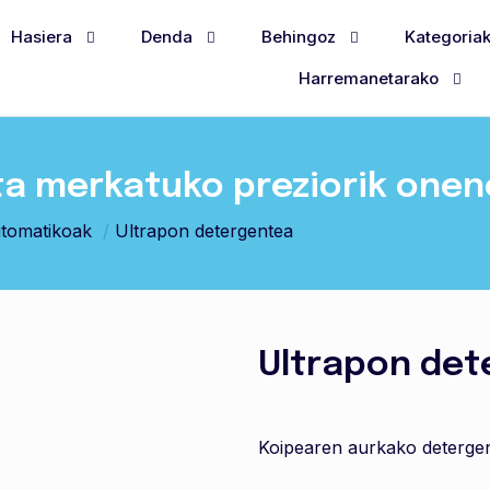
Hasiera
Denda
Behingoz
Kategoria
Harremanetarako
ta merkatuko preziorik one
utomatikoak
/
Ultrapon detergentea
Ultrapon det
Koipearen aurkako detergen