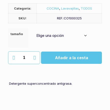
Categoría:
COCINA
,
Lavavajillas
,
TODOS
SKU:
REF.:CO1000325​
tamaño
Lavavajillas
Añadir a la cesta
manual
ultrapon
cantidad
Detergente superconcentrado antigrasa.