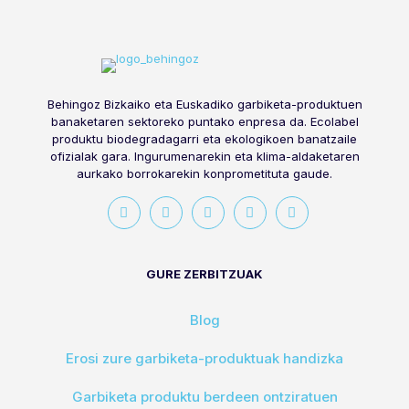
Behingoz Bizkaiko eta Euskadiko garbiketa-produktuen
banaketaren sektoreko puntako enpresa da. Ecolabel
produktu biodegradagarri eta ekologikoen banatzaile
ofizialak gara. Ingurumenarekin eta klima-aldaketaren
aurkako borrokarekin konprometituta gaude.
GURE ZERBITZUAK
Blog
Erosi zure garbiketa-produktuak handizka
Garbiketa produktu berdeen ontziratuen