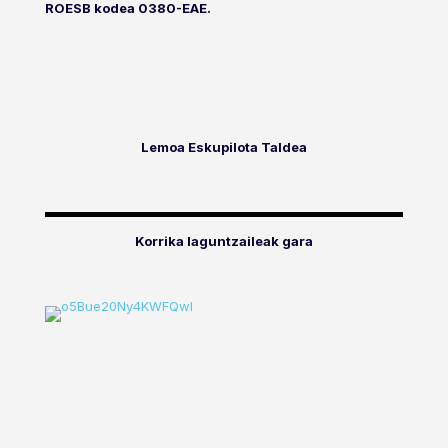
ROESB kodea 0380-EAE.
Lemoa Eskupilota Taldea
Korrika laguntzaileak gara