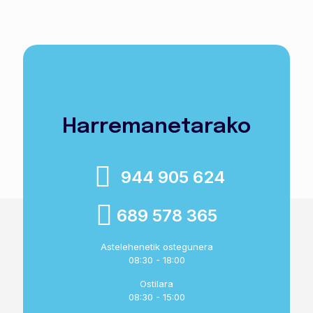
Harremanetarako
944 905 624
689 578 365
Astelehenetik ostegunera
08:30 - 18:00
Ostilara
08:30 - 15:00