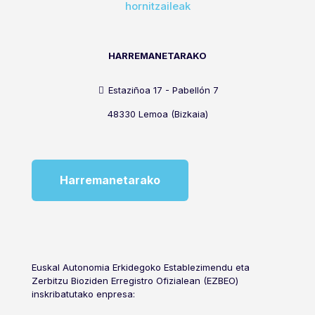
hornitzaileak
HARREMANETARAKO
Estaziñoa 17 - Pabellón 7
48330 Lemoa (Bizkaia)
Harremanetarako
Euskal Autonomia Erkidegoko Establezimendu eta
Zerbitzu Bioziden Erregistro Ofizialean (EZBEO)
inskribatutako enpresa: