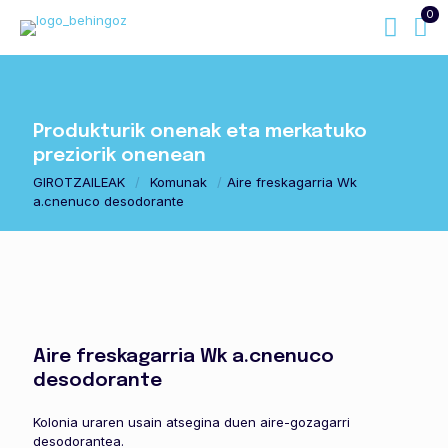
0
Produkturik onenak eta merkatuko
preziorik onenean
GIROTZAILEAK
/
Komunak
/
Aire freskagarria Wk
a.cnenuco desodorante
Aire freskagarria Wk a.cnenuco
desodorante
Kolonia uraren usain atsegina duen aire-gozagarri
desodorantea.