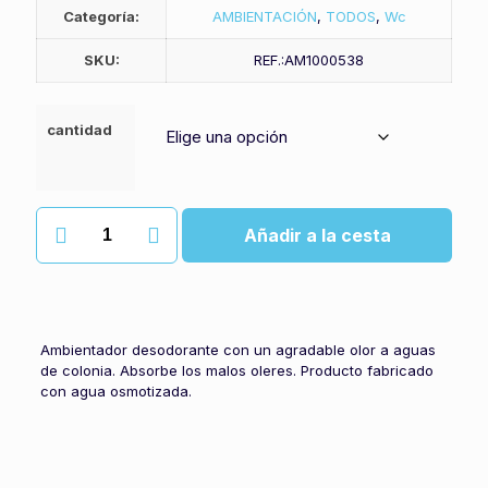
Categoría:
AMBIENTACIÓN
,
TODOS
,
Wc
SKU:
REF.:AM1000538
cantidad
Ambientador
Añadir a la cesta
wk
a.c
nenuco
cantidad
Ambientador desodorante con un agradable olor a aguas
de colonia. Absorbe los malos oleres. Producto fabricado
con agua osmotizada.