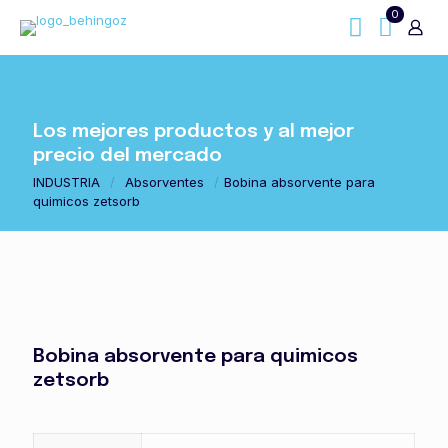
0
Los mejores productos y al mejor
precio del mercado
INDUSTRIA
/
Absorventes
/
Bobina absorvente para
quimicos zetsorb
Bobina absorvente para quimicos
zetsorb