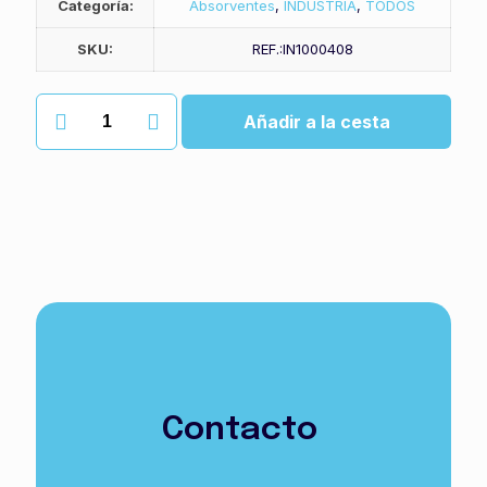
Categoría:
Absorventes
,
INDUSTRIA
,
TODOS
SKU:
REF.:IN1000408
Bobina
Añadir a la cesta
absorvente
para
quimicos
zetsorb
cantidad
Contacto