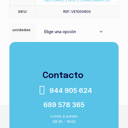
VESTUARIO | EPIS | COMPLEMENTOS
SKU:
REF:.VE1000800
unidades
Buzo
Añadir a la cesta
seguridad
secutex
chem
Contacto
cantidad
944 905 624
689 578 365
Lunes a jueves
08:30 - 18:00