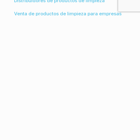
Distribuidores de productos de limpieza
Venta de productos de limpieza para empresas
Desinfección en Bizkaia
Proveedores de productos de limpieza
ecológicos a granel
Vender productos de limpieza al por mayor
online
CONTACTO
Estaziñoa 17 - Pabellón 7
48330 Lemoa (Bizkaia)