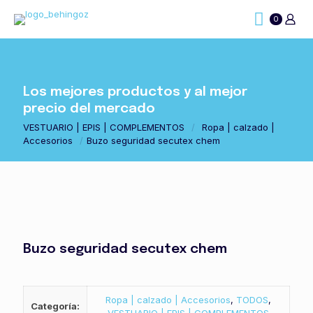
0
Los mejores productos y al mejor
precio del mercado
VESTUARIO | EPIS | COMPLEMENTOS
/
Ropa | calzado |
Accesorios
/
Buzo seguridad secutex chem
Buzo seguridad secutex chem
Ropa | calzado | Accesorios
,
TODOS
,
Categoría: