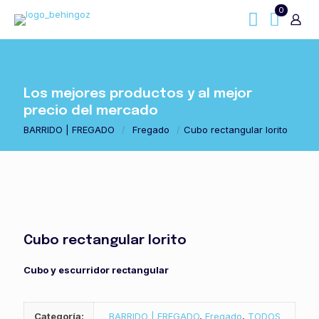
0
Los mejores productos y al mejor
precio del mercado
BARRIDO | FREGADO
/
Fregado
/
Cubo rectangular lorito
Cubo rectangular lorito
Cubo y escurridor rectangular
Categoría:
BARRIDO | FREGADO
,
Fregado
,
TODOS