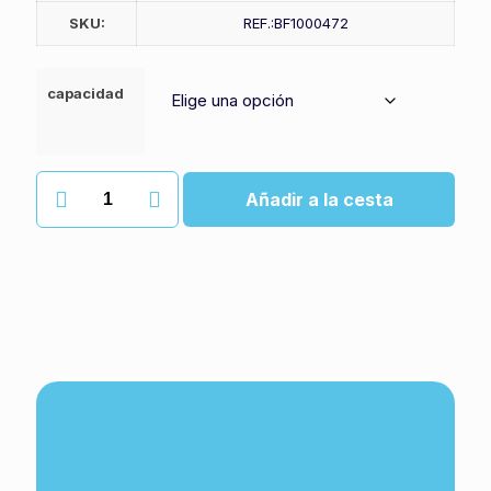
SKU:
REF.:BF1000472
capacidad
Cubo
Añadir a la cesta
mono
con
prensa
cantidad