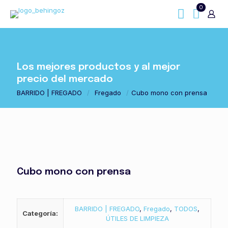
0
Los mejores productos y al mejor
precio del mercado
BARRIDO | FREGADO
/
Fregado
/
Cubo mono con prensa
Cubo mono con prensa
BARRIDO | FREGADO
,
Fregado
,
TODOS
,
Categoría:
ÚTILES DE LIMPIEZA