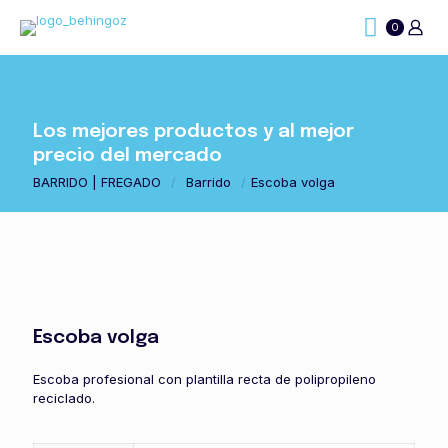
0
Los mejores productos y al mejor
precio del mercado
BARRIDO | FREGADO
/
Barrido
/
Escoba volga
Escoba volga
Escoba profesional con plantilla recta de polipropileno
reciclado.