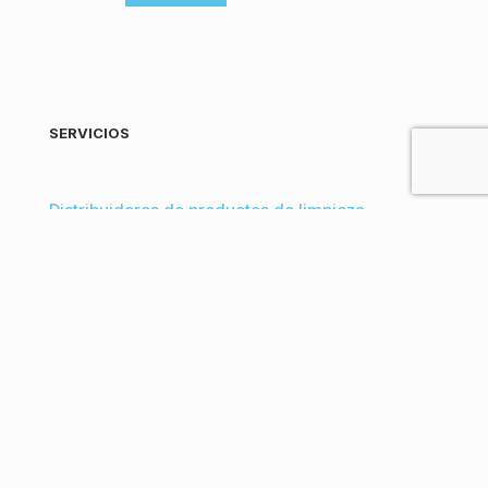
SERVICIOS
Distribuidores de productos de limpieza
Venta de productos de limpieza para empresas
Desinfección en Bizkaia
Proveedores de productos de limpieza
ecológicos a granel
Vender productos de limpieza al por mayor
online