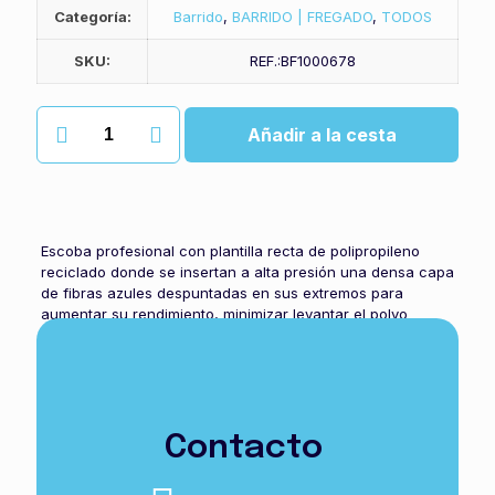
Categoría:
Barrido
,
BARRIDO | FREGADO
,
TODOS
SKU:
REF.:BF1000678
Escoba
Añadir a la cesta
volga
cantidad
Escoba profesional con plantilla recta de polipropileno
reciclado donde se insertan a alta presión una densa capa
de fibras azules despuntadas en sus extremos para
aumentar su rendimiento, minimizar levantar el polvo
durante el barrido y facilitar el empuje de la suciedad al
recogedor. Terminaciones angulares para llegar a
cualquier rincón sin riesgo de dañar los muebles o
enseres diversos. Su uso recomendado es en interior y
superficies lisas aunque se comporta muy bien en zonas
de mayor dureza del piso. Largo: 29cm.
Contacto