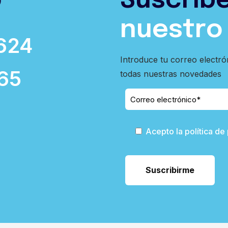
o
Suscríb
nuestro
624
Introduce tu correo electró
65
todas nuestras novedades
Acepto la política de