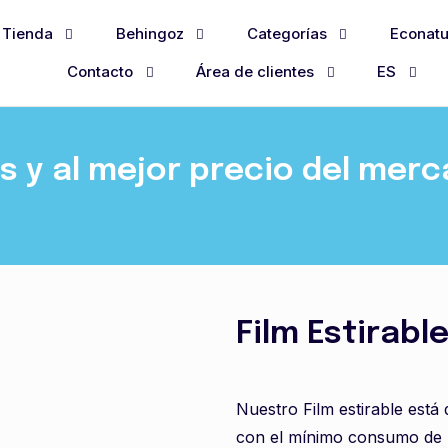
Tienda
Behingoz
Categorías
Econatu
Contacto
Área de clientes
ES
 y al mejor precio del mer
Film Estirabl
Nuestro Film estirable está
con el mínimo consumo de p