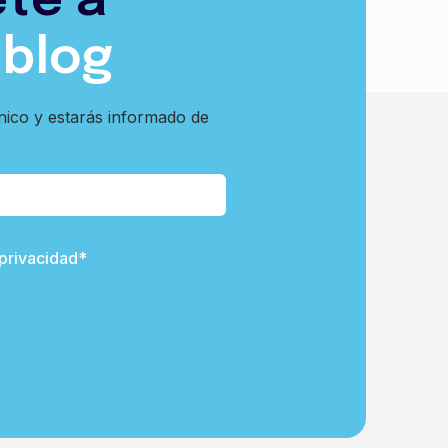
ete a
 blog
nico y estarás informado de
 privacidad*