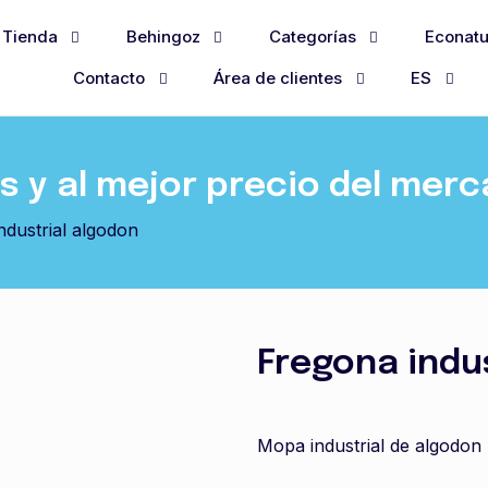
Tienda
Behingoz
Categorías
Econatu
Contacto
Área de clientes
ES
 y al mejor precio del mer
ndustrial algodon
Fregona indu
Mopa industrial de algodon 