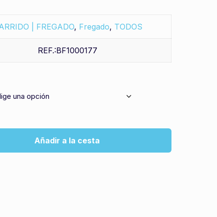
ARRIDO | FREGADO
,
Fregado
,
TODOS
REF.:BF1000177
Añadir a la cesta