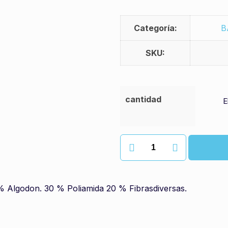
Categoría:
B
SKU:
cantidad
Fregona
industrial
algodon
cantidad
0% Algodon. 30 % Poliamida 20 % Fibrasdiversas.