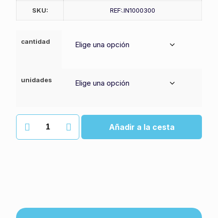
SKU:
REF:.IN1000300
cantidad
unidades
Recarga
Añadir a la cesta
macrocream
t-
bag
cantidad