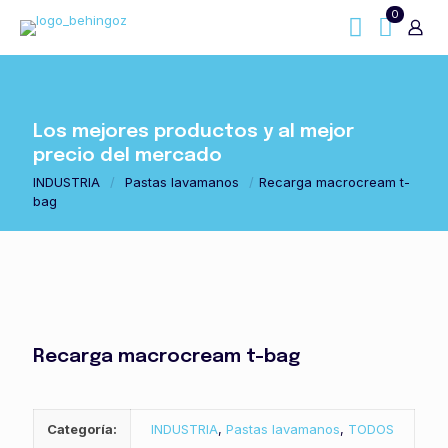
0
Los mejores productos y al mejor
precio del mercado
INDUSTRIA
/
Pastas lavamanos
/
Recarga macrocream t-
bag
Recarga macrocream t-bag
Categoría:
INDUSTRIA
,
Pastas lavamanos
,
TODOS