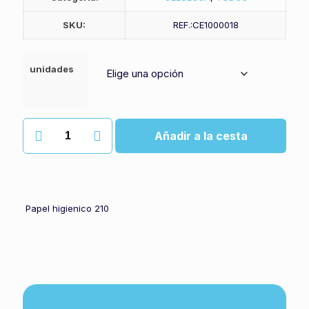
SKU:
REF.:CE1000018
unidades
Papel
Añadir a la cesta
higienico
ecolucart
precortado
cantidad
Papel higienico 210