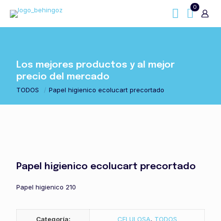
0
Los mejores productos y al mejor
precio del mercado
TODOS
/
Papel higienico ecolucart precortado
Papel higienico ecolucart precortado
Papel higienico 210
Categoría:
CELULOSA
,
TODOS