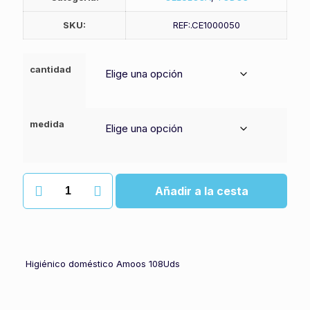
SKU:
REF:.CE1000050
cantidad
medida
Papel
Añadir a la cesta
higiénico
doméstico
amoos
cantidad
Higiénico doméstico Amoos 108Uds