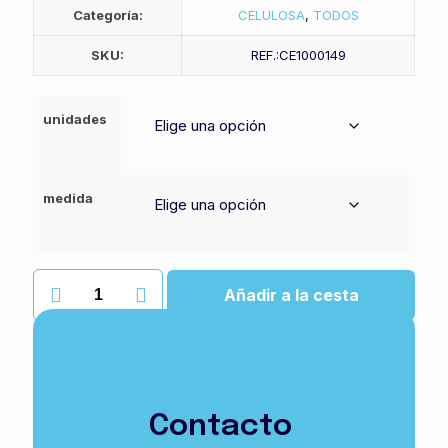
Categoría:
CELULOSA
,
TODOS
SKU:
REF.:CE1000149
unidades
medida
Papel
Añadir a la cesta
higiénico
industrial
amoos
cantidad
Nuestro papel higiénico industrial se caracteriza por su
suavidad y absorción. Cuenta con distintosmetrajes.
Contacto