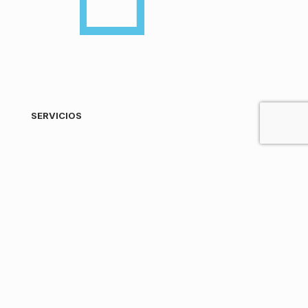
SERVICIOS
Distribuidores de productos de limpieza
Venta de productos de limpieza para empresas
Desinfección en Bizkaia
Proveedores de productos de limpieza
ecológicos a granel
Vender productos de limpieza al por mayor