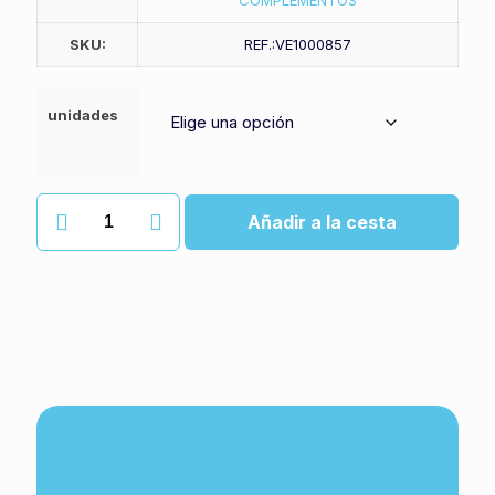
COMPLEMENTOS
SKU:
REF.:VE1000857
unidades
Mascarilla
Añadir a la cesta
FFP2
blanca
cantidad